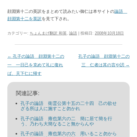
顔淵第十二の英訳をまとめて読みたい御仁は本サイトの
論語
顔淵第十二を英訳
を見て下され。
カテゴリー:
ちょんまげ翻訳 和英
,
論語
| 投稿日:
2008年10月18日
投
←
孔子の論語 顔淵第十二の
孔子の論語 顔淵第十二の
稿
一 一日己を克めて礼に復れ
三 仁者は其の言や訒
→
ナ
ば、天下仁に帰す
ビ
ゲ
関連記事:
ー
孔子の論語 衛霊公第十五の二十四 己の欲せ
シ
ざる所は人に施すこと勿かれ
ョ
孔子の論語 雍也第六の二 簡に居て簡を行
う、乃わち大簡なること無からんや
ン
孔子の論語 雍也第六の六 用いること勿から