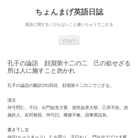
ちょんまげ英語日誌
英語に関するくだらないこと書いちゃうでござる
コ
メニュー
ン
テ
ン
ツ
へ
孔子の論語 顔淵第十二の二 己の欲せざる
ス
キ
所は人に施すこと勿かれ
ッ
プ
孔子の論語の翻訳291回目、顔淵第十二の二でござる。
漢文
仲弓問仁、子曰、出門如見大賓、使民如承大祭、己所不欲、勿
施於人、在邦無怨、仲弓曰、雍雖不敏、請事斯語矣。
書き下し文
仲弓(ちゅうきゅう)、仁を問う。子曰わく、門を出でては大賓