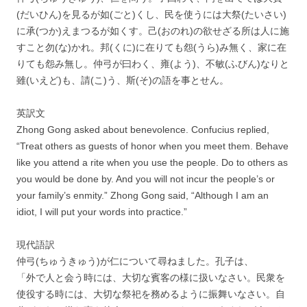
(だいひん)を見るが如(ごと)くし、民を使うには大祭(たいさい)
に承(つか)えまつるが如くす。己(おのれ)の欲せざる所は人に施
すこと勿(な)かれ。邦(くに)に在りても怨(うら)み無く、家に在
りても怨み無し。仲弓が曰わく、雍(よう)、不敏(ふびん)なりと
雖(いえど)も、請(こ)う、斯(そ)の語を事とせん。
英訳文
Zhong Gong asked about benevolence. Confucius replied,
“Treat others as guests of honor when you meet them. Behave
like you attend a rite when you use the people. Do to others as
you would be done by. And you will not incur the people’s or
your family’s enmity.” Zhong Gong said, “Although I am an
idiot, I will put your words into practice.”
現代語訳
仲弓(ちゅうきゅう)が仁について尋ねました。孔子は、
「外で人と会う時には、大切な賓客の様に扱いなさい。民衆を
使役する時には、大切な祭祀を務めるように振舞いなさい。自