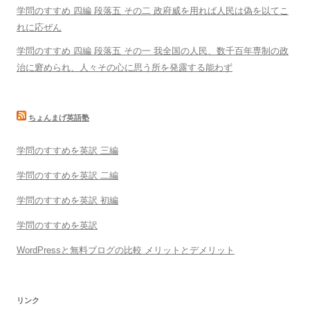
学問のすすめ 四編 段落五 その二 政府威を用れば人民は偽を以てこ
れに応ぜん
学問のすすめ 四編 段落五 その一 我全国の人民、数千百年専制の政
治に窘められ、人々その心に思う所を発露する能わず
ちょんまげ英語塾
学問のすすめを英訳 三編
学問のすすめを英訳 二編
学問のすすめを英訳 初編
学問のすすめを英訳
WordPressと無料ブログの比較 メリットとデメリット
リンク