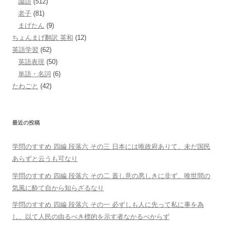
論語
(512)
老子
(81)
まげたん
(9)
ちょんまげ翻訳 英和
(12)
英語学習
(62)
英語表現
(50)
単語・名詞
(6)
たわごと
(42)
最近の投稿
学問のすすめ 四編 段落六 その三 日本には唯政府ありて、未だ国民
あらずと云うも可なり
学問のすすめ 四編 段落六 その二 蓋し意の悪しきに非ず、唯世間の
気風に酔て自から知らざるなり
学問のすすめ 四編 段落六 その一 必ずしも人に先って私に事を為
し、以て人民の由るべき標的を示す者なかるべからず