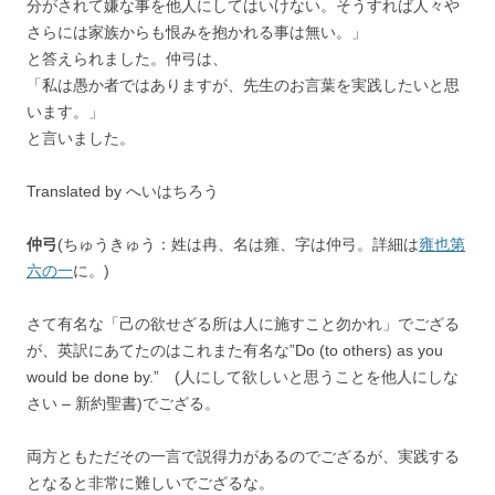
分がされて嫌な事を他人にしてはいけない。そうすれば人々や
さらには家族からも恨みを抱かれる事は無い。」
と答えられました。仲弓は、
「私は愚か者ではありますが、先生のお言葉を実践したいと思
います。」
と言いました。
Translated by へいはちろう
仲弓
(ちゅうきゅう：姓は冉、名は雍、字は仲弓。詳細は
雍也第
六の一
に。)
さて有名な「己の欲せざる所は人に施すこと勿かれ」でござる
が、英訳にあてたのはこれまた有名な”Do (to others) as you
would be done by.” (人にして欲しいと思うことを他人にしな
さい – 新約聖書)でござる。
両方ともただその一言で説得力があるのでござるが、実践する
となると非常に難しいでござるな。