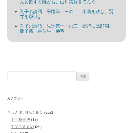
んと欲すと雖ども、山川其れ舎てんや
孔子の論語 子路第十三の二 小過を赦し、賢
才を挙げよ
孔子の論語 先進第十一の三 徳行には顔淵、
閔子騫、冉伯牛、仲弓
検
索:
カテゴリー
ちょんまげ翻訳 和英
(662)
十七条憲法
(17)
学問のすすめ
(36)