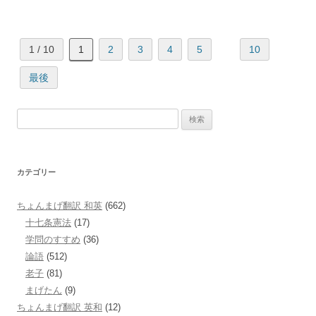
1 / 10
1
2
3
4
5
10
最後
検
索:
カテゴリー
ちょんまげ翻訳 和英
(662)
十七条憲法
(17)
学問のすすめ
(36)
論語
(512)
老子
(81)
まげたん
(9)
ちょんまげ翻訳 英和
(12)