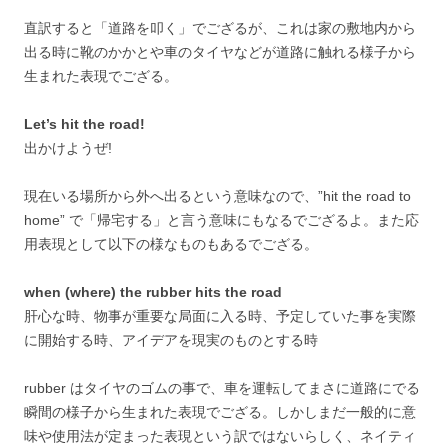
直訳すると「道路を叩く」でござるが、これは家の敷地内から
出る時に靴のかかとや車のタイヤなどが道路に触れる様子から
生まれた表現でござる。
Let’s hit the road!
出かけようぜ!
現在いる場所から外へ出るという意味なので、”hit the road to
home” で「帰宅する」と言う意味にもなるでござるよ。また応
用表現として以下の様なものもあるでござる。
when (where) the rubber hits the road
肝心な時、物事が重要な局面に入る時、予定していた事を実際
に開始する時、アイデアを現実のものとする時
rubber はタイヤのゴムの事で、車を運転してまさに道路にでる
瞬間の様子から生まれた表現でござる。しかしまだ一般的に意
味や使用法が定まった表現という訳ではないらしく、ネイティ