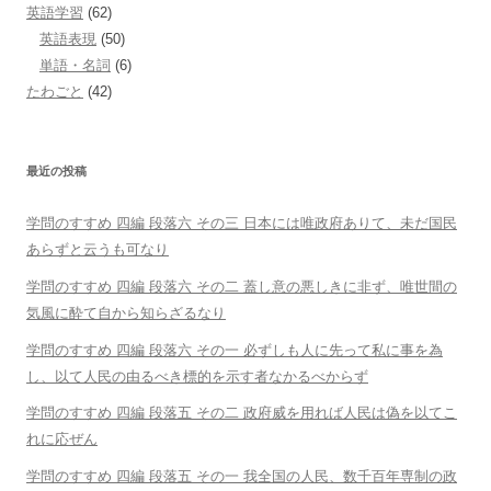
英語学習
(62)
英語表現
(50)
単語・名詞
(6)
たわごと
(42)
最近の投稿
学問のすすめ 四編 段落六 その三 日本には唯政府ありて、未だ国民
あらずと云うも可なり
学問のすすめ 四編 段落六 その二 蓋し意の悪しきに非ず、唯世間の
気風に酔て自から知らざるなり
学問のすすめ 四編 段落六 その一 必ずしも人に先って私に事を為
し、以て人民の由るべき標的を示す者なかるべからず
学問のすすめ 四編 段落五 その二 政府威を用れば人民は偽を以てこ
れに応ぜん
学問のすすめ 四編 段落五 その一 我全国の人民、数千百年専制の政