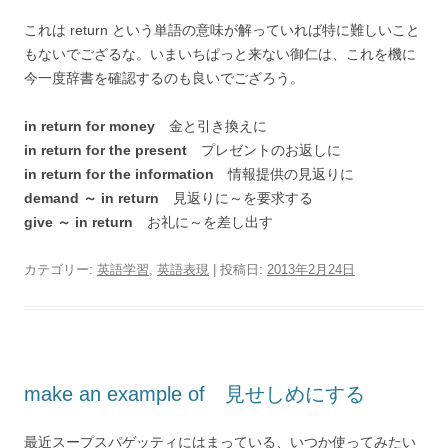
これは return という単語の意味が解っていれば特に難しいこと
もないでござるな。いまいちぱっと来ない御仁は、これを機に
今一度辞書を確認するのも良いでござろう。
in return for money
金と引き換えに
in return for the present
プレゼントのお返しに
in return for the information
情報提供の見返りに
demand ～ in return
見返りに～を要求する
give ～ in return
お礼に～を差し出す
カテゴリー:
英語学習
,
英語表現
| 投稿日:
2013年2月24日
make an example of 見せしめにする
最近スープスパゲッティにはまっている、いつか使ってみたい