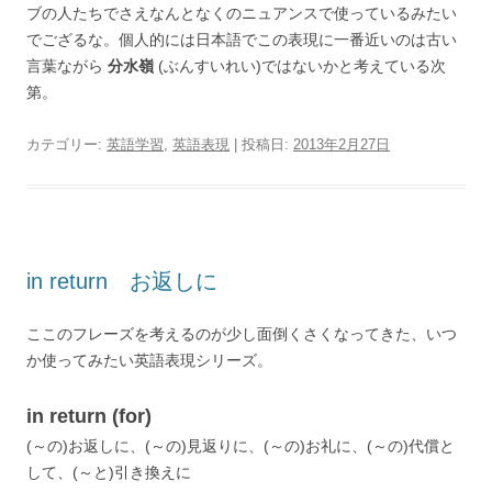
ブの人たちでさえなんとなくのニュアンスで使っているみたい
でござるな。個人的には日本語でこの表現に一番近いのは古い
言葉ながら
分水嶺
(ぶんすいれい)ではないかと考えている次
第。
カテゴリー:
英語学習
,
英語表現
| 投稿日:
2013年2月27日
in return お返しに
ここのフレーズを考えるのが少し面倒くさくなってきた、いつ
か使ってみたい英語表現シリーズ。
in return (for)
(～の)お返しに、(～の)見返りに、(～の)お礼に、(～の)代償と
して、(～と)引き換えに