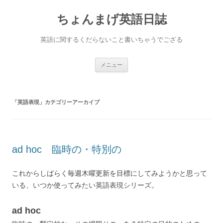
ちょんまげ英語日誌
英語に関するくだらないこと書いちゃうでござる
コ
メニュー
ン
テ
ン
ツ
へ
「
英語表現
」カテゴリーアーカイブ
ス
キ
ッ
プ
ad hoc 臨時の・特別の
これからしばらく毎週木曜更新を目標にしてみようかと思って
いる、いつか使ってみたい英語表現シリーズ。
ad hoc