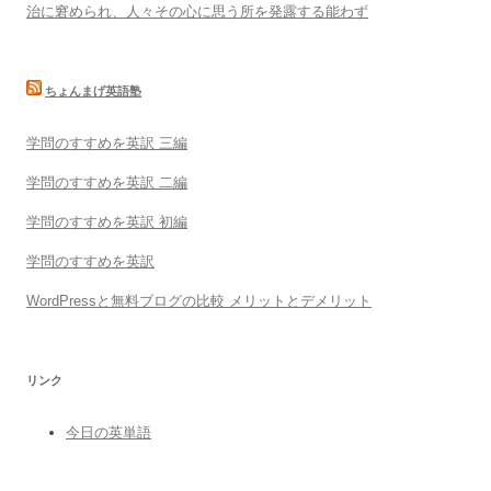
治に窘められ、人々その心に思う所を発露する能わず
ちょんまげ英語塾
学問のすすめを英訳 三編
学問のすすめを英訳 二編
学問のすすめを英訳 初編
学問のすすめを英訳
WordPressと無料ブログの比較 メリットとデメリット
リンク
今日の英単語