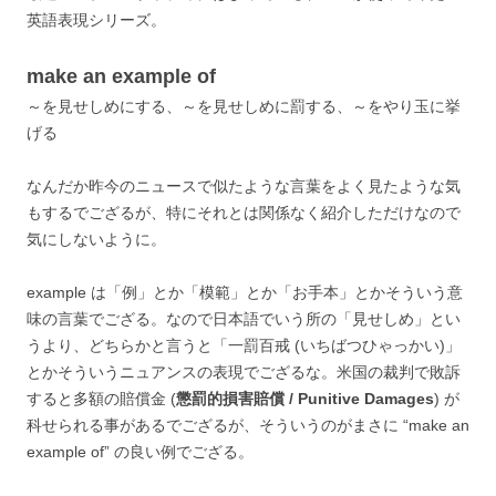
英語表現シリーズ。
make an example of
～を見せしめにする、～を見せしめに罰する、～をやり玉に挙
げる
なんだか昨今のニュースで似たような言葉をよく見たような気
もするでござるが、特にそれとは関係なく紹介しただけなので
気にしないように。
example は「例」とか「模範」とか「お手本」とかそういう意
味の言葉でござる。なので日本語でいう所の「見せしめ」とい
うより、どちらかと言うと「一罰百戒 (いちばつひゃっかい)」
とかそういうニュアンスの表現でござるな。米国の裁判で敗訴
すると多額の賠償金 (
懲罰的損害賠償 / Punitive Damages
) が
科せられる事があるでござるが、そういうのがまさに “make an
example of” の良い例でござる。