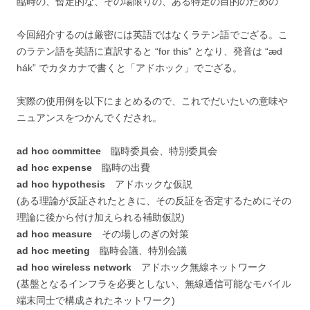
臨時の、暫定的な、その場限りの、ある特定の目的のための
今回紹介するのは厳密には英語ではなくラテン語でござる。こ
のラテン語を英語に直訳すると “for this” となり、発音は “æd
hák” でカタカナで書くと「アドホック」でござる。
実際の使用例を以下にまとめるので、これでだいたいの意味や
ニュアンスをつかんでくだされ。
ad hoc committee
臨時委員会、特別委員会
ad hoc expense
臨時の出費
ad hoc hypothesis
アドホックな仮説
(ある理論が反証されたときに、その反証を否定するためにその
理論に後から付け加えられる補助仮説)
ad hoc measure
その場しのぎの対策
ad hoc meeting
臨時会議、特別会議
ad hoc wireless network
アドホック無線ネットワーク
(基盤となるインフラを必要としない、無線通信可能なモバイル
端末同士で構成されたネットワーク)