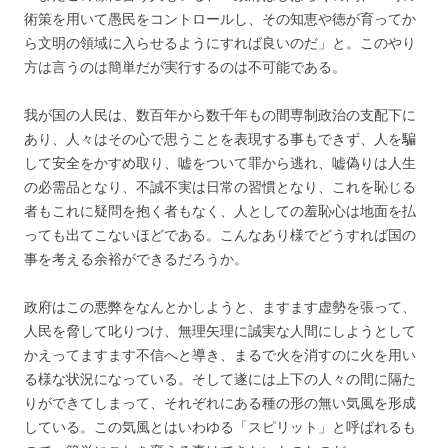
術策を用いて愚民をコントロールし、その知恵や徳が育ってか
ら文明の領域に入らせるようにすれば良いのだ」と。このやり
方は言うのは簡単だが実行するのは不可能である。
我が国の人民は、数百年から数千年もの間専制政治の支配下に
あり、人々はその心で思うことを表現する事もできず、人を騙
して安全をかすめ取り、嘘をついて罪から逃れ、嘘偽りは人生
の必需品となり、不誠不実は日常の習慣となり、これを恥じる
者もこれに疑問を抱く者もなく、人としての羞恥心は地面を払
っても出てこないほどである。こんなあり様でどうすれば国の
事を考える余裕ができるだろうか。
政府はこの悪弊をなんとかしようと、ますます虚勢を張って、
人民を脅して叱りつけ、無理矢理に誠実な人間にしようとして
かえってますます不信へと導き、まるで火を消すのに火を用い
る様な状況になっている。そして遂には上下の人々の間に隔た
りができてしまって、それぞれにある種の形の無い気風を形成
している。この気風とはいわゆる「スピリット」と呼ばれるも