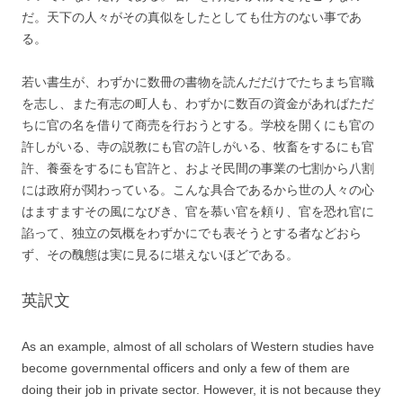
だ。天下の人々がその真似をしたとしても仕方のない事であ
る。
若い書生が、わずかに数冊の書物を読んだだけでたちまち官職
を志し、また有志の町人も、わずかに数百の資金があればただ
ちに官の名を借りて商売を行おうとする。学校を開くにも官の
許しがいる、寺の説教にも官の許しがいる、牧畜をするにも官
許、養蚕をするにも官許と、およそ民間の事業の七割から八割
には政府が関わっている。こんな具合であるから世の人々の心
はますますその風になびき、官を慕い官を頼り、官を恐れ官に
諂って、独立の気概をわずかにでも表そうとする者などおら
ず、その醜態は実に見るに堪えないほどである。
英訳文
As an example, almost of all scholars of Western studies have
become governmental officers and only a few of them are
doing their job in private sector. However, it is not because they