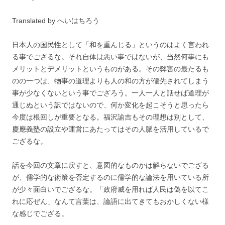
Translated by へいはちろう
日本人の国民性として「和を重んじる」というのはよく言われ
る事でござるな。それ自体は悪い事ではないが、当然何事にも
メリットとデメリットというものがある。その弊害の最たるも
のの一つは、物事の道理よりも人の和の方が優先されてしまう
事が少なくないという事でござろう。一人一人と話せば道理が
通じぬという訳ではないので、何か変化を起こそうと思ったら
今度は根回しが重要となる。福沢諭吉もその理想は別として、
慶應義塾の設立や運営にあたってはその人脈を活用しているで
ござるな。
話を今回の文章に戻すと、意図的なものかは解らないでござる
が、儒学的な術策を否定するのに儒学的な論法を用いている所
が少々面白いでござるな。「政府威を用れば人民は偽を以てこ
れに応ぜん」なんて言葉は、論語に出てきてもおかしくない様
な感じでござる。