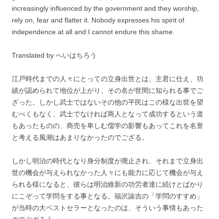
increasingly influenced by the government and they worship,
rely on, fear and flatter it. Nobody expresses his spirit of
independence at all and I cannot endure this shame.
Translated by へいはちろう
江戸時代までの人々にとっての立身出世とは、主君に仕え、功
績が認められて地位が上がり、その名が世間に知られる事でご
ざった。しかし武士ではないその他の平民はこの様な出世を望
むべくもなく、武士でなければ商人となって成功するという道
もあったものの、商売を卑しむ儒学の影響もあってこれを名誉
と考える風潮はあまりなかったのでござる。
しかし明治の時代となり身分制度が廃止され、それまで立身出
世の機会が与えられなかった人々にも能力に応じて機会が与え
られる様になると、彼らは明治維新の功労者達に続けとばかり
にこぞって学問をする事となる。福沢諭吉の「学問のすすめ」
が当時の大ベストセラーとなったのは、そういう事情もあった