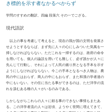
き標的を示す者なかるべからず
学問のすすめの翻訳、四編 段落六 その一でござる。
現代語訳
以上の事を考慮して考えると、現在の我が国の文明を発展さ
せようとするならば、まず先に人々の心にしみついた気風を一
掃しなければならない。ただこれを一掃するのは、政府の命令
を用いても、個人の論説を用いても難しく、必ず誰かが人々に
先んじて行動し、それによって人民の拠り所となる手本を示す
ようにしなければならない。今この手本となるべき人物は、農
民の中にはおらず、商人の中にもおらず、また和漢の学者達の
中にもいない。その任に当たる事ができるのは、ただ洋学の流
れを汲むある種の人々がいるのみである。
しかしながらこれらの人々に頼る事のできない事情もまたあ
る。この洋学者流の人々は近頃、ようやく世間に増えてきて、