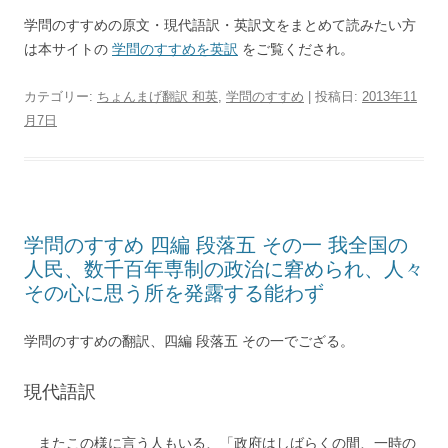
学問のすすめの原文・現代語訳・英訳文をまとめて読みたい方
は本サイトの
学問のすすめを英訳
をご覧くだされ。
カテゴリー:
ちょんまげ翻訳 和英
,
学問のすすめ
| 投稿日:
2013年11
月7日
学問のすすめ 四編 段落五 その一 我全国の
人民、数千百年専制の政治に窘められ、人々
その心に思う所を発露する能わず
学問のすすめの翻訳、四編 段落五 その一でござる。
現代語訳
またこの様に言う人もいる、「政府はしばらくの間、一時の