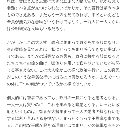
れば、皆ほとんど度量の大きな立派な人物であり、私から見て
非難すべき点が見つけられないばかりか、その言行は慕うべき
ものでさえある。またもう一方を見てみれば、平民といえども
全員が無気力な愚民というわけではなく、一万人に一人くらい
は公明誠実な良民もいるだろう。
だがしかしこの大人物、政府に集まって政治をする段になり、
その実績を見てみれば、私にとってあまり感心できない事ばか
りである。またかの誠実なる良民も、政府に接する段になると
たちまちその節を曲げ、嘘偽りを用いて官を欺いていながら恥
じる事さえない。この大人物がこの様な政治を行い、この良民
がこのような卑劣な行いに出るのは何故だろうか。まるで一つ
の体に二つの頭がついているかの様ではないか。
個人的には智者であっても、政府の一員になると愚者となる。
一人一人は賢いのに、これを集めると暗愚となる。いったい政
府というものは、智者が大勢集まって一人の愚者の様な行いを
する場所と言わざるを得ない。まったくもって不思議な事であ
る。この様な事態が起きる理由とはつまり、かの気風なるもの