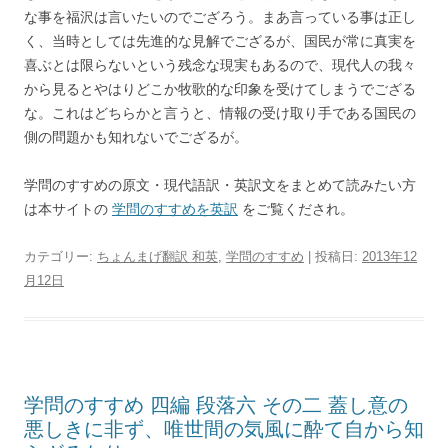
な事を福沢は言いたいのでござろう。まあ言っている事は正し
く、当時としては先進的な見解でござるが、国民が常に真実を
喜ぶとは限らないという残念な現実もあるので、現代人の我々
から見るとやはりどこか牧歌的な印象を受けてしまうでござる
な。これはどちらかと言うと、情報の受け取り手である国民の
側の問題かも知れないでござるが。
学問のすすめの原文・現代語訳・英訳文をまとめて読みたい方
は本サイトの
学問のすすめを英訳
をご覧くだされ。
カテゴリー:
ちょんまげ翻訳 和英
,
学問のすすめ
| 投稿日:
2013年12
月12日
学問のすすめ 四編 段落六 その二 蓋し意の
悪しきに非ず、唯世間の気風に酔て自から知