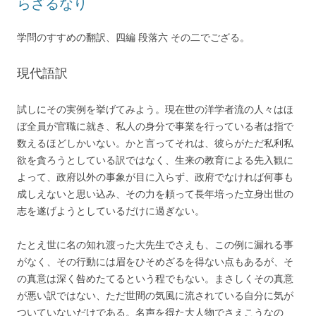
らざるなり
学問のすすめの翻訳、四編 段落六 その二でござる。
現代語訳
試しにその実例を挙げてみよう。現在世の洋学者流の人々はほ
ぼ全員が官職に就き、私人の身分で事業を行っている者は指で
数えるほどしかいない。かと言ってそれは、彼らがただ私利私
欲を貪ろうとしている訳ではなく、生来の教育による先入観に
よって、政府以外の事象が目に入らず、政府でなければ何事も
成しえないと思い込み、その力を頼って長年培った立身出世の
志を遂げようとしているだけに過ぎない。
たとえ世に名の知れ渡った大先生でさえも、この例に漏れる事
がなく、その行動には眉をひそめざるを得ない点もあるが、そ
の真意は深く咎めたてるという程でもない。まさしくその真意
が悪い訳ではない、ただ世間の気風に流されている自分に気が
ついていないだけである。名声を得た大人物でさえこうなの