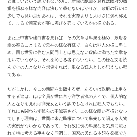
ど厳しいという訳でもないのに、新聞の紙面を見れば政府の機
嫌を損ねる様な内容は決して載せないばかりか、政府の行いに
少しでも良い点があれば、それを実際よりも大げさに褒め称え
て、まるで商売女が客に媚びを売っているかの様である。
また上申書や建白書を見れば、その文章は卑屈を極め、政府を
崇め奉ることまるで鬼神の様な有様で、自らは罪人の様に卑し
め、同じ世界に住む人間同士とは思えない虚飾に満ちた文章を
用いていながら、それを恥じる者すらいない。この様な文を読
んでその人となりを想像すれば、単なる狂人としか思えない程
である。
だがしかし、今この新聞を出版する者、あるいは政府に上申を
する者達は、ほぼ全員が世に言う洋学者流の人々で、個人的な
人となりを見れば商売女という訳でもなければ狂人でもない。
それにも関わらず彼らの不誠実さが、この様な酷い有様となっ
てしまう理由は、世間に未だ民権について率先して唱える人物
の実例がないからであって、それ故に例の卑屈なる気風に流さ
れて特に考える事もなく同調し、国家の民たる本領を発揮でき