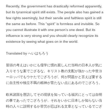
Recently, the government has drastically reformed apparently,
but its tyrannical spirit still exists. The people also has gained a
few rights seemingly, but their servile and faithless spirit is still
the same as before. This “spirit” is formless and invisible. So
you cannot illustrate it with one person’s one deed. But its
influence is very strong and you should clearly recognize its
existence by seeing what goes on in the world.
Translated by へいはちろう
冒頭の考えはいかにも儒学に慣れ親しんだ当時の日本人が気に
入りそうな案でござるな。キリスト教の支配が強かった中世ヨ
ーロッパでもウケたでござろうが、何が問題かと言えば要する
に自主性や独立不羈の精神が育たない点にあるのでござろう。
欧米諸国を歴訪してその現状を知っている福沢にとっては自明
の事であったでござろうが、それをいかに日本しか知らない当
時の人々に説明するか苦労が忍ばれる文章となっているでござ