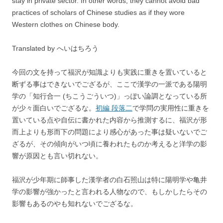
stay in private sector. In other words, they cannot avoid bad
practices of scholars of Chinese studies as if they wore
Western clothes on Chinese body.
Translated by へいはちろう
今回の文を持って福沢が知識よりも実践に重きを置いていると
断ずる事はできないでござるが、ここで漢学の一派である陽明
学の「知行合一 (ちこうごういつ)」っぽい論調となっている所
が少々面白いでござるな。
初編 段落二
で学問の実用性に重きを
置いている点や自伝に書かれた内容から推測するに、福沢が形
而上よりも形而下の問題により感心があった事は疑いないでご
ざるが、その傾向がいつ頃に養われたものか考えると洋学の影
響が原因とも言い切れない。
福沢が少年期に師事した漢学者の白石照山は特に陽明学や亀井
学の影響が強かったと言われる人物なので、もしかしたらその
影響もあるのやも知れないでござるな。