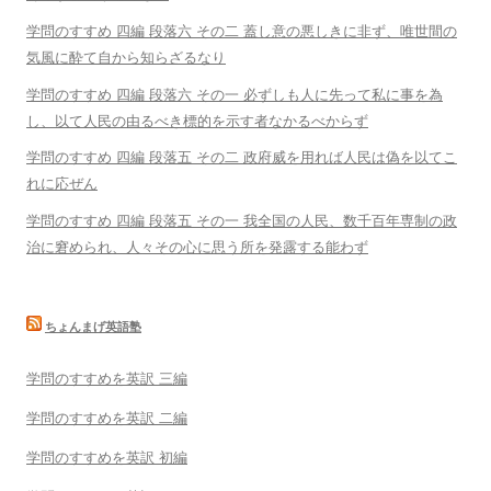
学問のすすめ 四編 段落六 その二 蓋し意の悪しきに非ず、唯世間の
気風に酔て自から知らざるなり
学問のすすめ 四編 段落六 その一 必ずしも人に先って私に事を為
し、以て人民の由るべき標的を示す者なかるべからず
学問のすすめ 四編 段落五 その二 政府威を用れば人民は偽を以てこ
れに応ぜん
学問のすすめ 四編 段落五 その一 我全国の人民、数千百年専制の政
治に窘められ、人々その心に思う所を発露する能わず
ちょんまげ英語塾
学問のすすめを英訳 三編
学問のすすめを英訳 二編
学問のすすめを英訳 初編