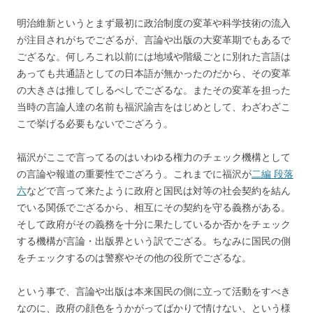
明治維新というとまず最初に政治制度の変革や科学技術の流入
が注目されがちでござるが、言論や出版の大変革期でもあるで
ござるな。何しろこれ以前には地域や階級ごとに別れた言語は
あっても共通語としての日本語が無かったのだから、その変革
の大きさは推してしるべしでござるな。またその変革を担った
当時の言論人達の名前も福沢諭吉をはじめとして、わざわざこ
こで挙げる必要もないでござろう。
福沢がここで言ってるのはいわゆる権力のチェック機構として
の言論や報道の重要性でござろう。これまでに福沢が
二編 段落
六
などで言って来たように政府と国民は対等の社会契約を結ん
でいる関係でござるから、相互にその契約を守る義務がある。
そして政府がその義務を十分に果たしているか否かをチェック
する機構が言論・出版界という訳でござる。ちなみに国民の側
をチェックするのは警察やその他の役所でござるな。
という事で、言論や出版は本来国民の側に立って活動をすべき
なのに、政府の顔色をうかがってばかりで情けない、という様