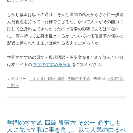
のでござろう。
しかし福沢は以上の通り、そんな世間の風潮からさらに一歩進
んだ視点を持っていた様でござるな。かつて人々がその能力に
応じて立身出世できなかったのは儒学の影響であるはずなの
に、何を持って立身出世とするかについての価値基準が儒学の
影響に縛られたままとは何たる皮肉でござろうか。
学問のすすめの原文・現代語訳・英訳文をまとめて読みたい方
は本サイトの
学問のすすめを英訳
をご覧くだされ。
カテゴリー:
ちょんまげ翻訳 和英
,
学問のすすめ
| 投稿日:
2013年11
月21日
学問のすすめ 四編 段落六 その一 必ずしも
人に先って私に事を為し、以て人民の由るべ