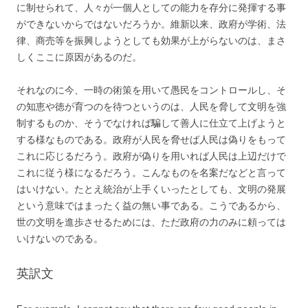
に制せられて、人々が一個人としての能力を存分に発揮する事
ができないからではないだろうか。維新以来、政府が学術、法
律、商売等を振興しようとしても効果が上がらないのは、まさ
しくここに原因があるのだ。
それなのに今、一時の術策を用いて愚民をコントロールし、そ
の知恵や徳が育つのを待つというのは、人民を脅して文明を強
制するものか、そうでなければ騙して善人に仕立て上げようと
する様なものである。政府が人民を脅せば人民は偽りをもって
これに応じるだろう。政府が偽りを用いれば人民は上辺だけで
これに従う様になるだろう。こんなものを名案だなどと言って
はいけない。たとえ統治が上手くいったとしても、文明の発展
という意味ではまったく益の無い事である。こうであるから、
世の文明を進歩させるためには、ただ政府の力のみに頼っては
いけないのである。
英訳文