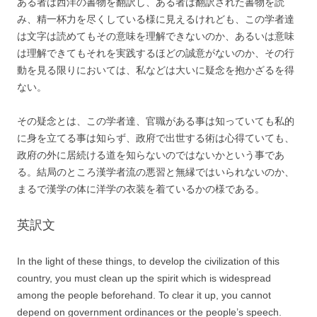
ある者は西洋の書物を翻訳し、ある者は翻訳された書物を読
み、精一杯力を尽くしている様に見えるけれども、この学者達
は文字は読めてもその意味を理解できないのか、あるいは意味
は理解できてもそれを実践するほどの誠意がないのか、その行
動を見る限りにおいては、私などは大いに疑念を抱かざるを得
ない。
その疑念とは、この学者達、官職がある事は知っていても私的
に身を立てる事は知らず、政府で出世する術は心得ていても、
政府の外に居続ける道を知らないのではないかという事であ
る。結局のところ漢学者流の悪習と無縁ではいられないのか、
まるで漢学の体に洋学の衣装を着ているかの様である。
英訳文
In the light of these things, to develop the civilization of this
country, you must clean up the spirit which is widespread
among the people beforehand. To clear it up, you cannot
depend on government ordinances or the people’s speech.