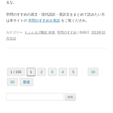
るな。
学問のすすめの原文・現代語訳・英訳文をまとめて読みたい方
は本サイトの
学問のすすめを英訳
をご覧くだされ。
カテゴリー:
ちょんまげ翻訳 和英
,
学問のすすめ
| 投稿日:
2013年10
月31日
1 / 156
1
2
3
4
5
10
20
最後
検
索: