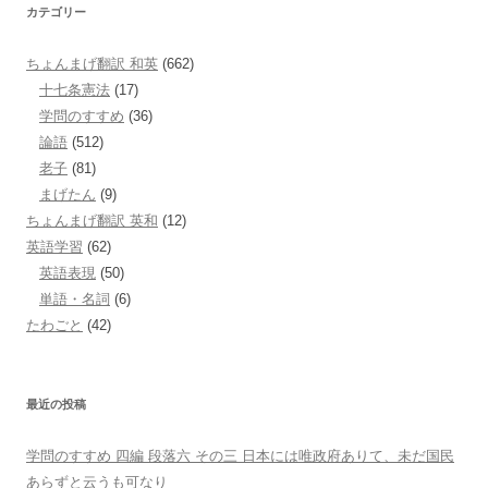
カテゴリー
ちょんまげ翻訳 和英
(662)
十七条憲法
(17)
学問のすすめ
(36)
論語
(512)
老子
(81)
まげたん
(9)
ちょんまげ翻訳 英和
(12)
英語学習
(62)
英語表現
(50)
単語・名詞
(6)
たわごと
(42)
最近の投稿
学問のすすめ 四編 段落六 その三 日本には唯政府ありて、未だ国民
あらずと云うも可なり