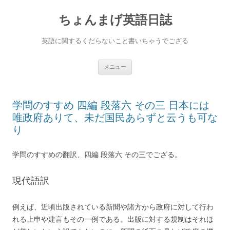
ちょんまげ英語日誌
英語に関するくだらないこと書いちゃうでござる
コ
メニュー
ン
テ
ン
ツ
へ
学問のすすめ 四編 段落六 その三 日本には
ス
キ
唯政府ありて、未だ国民あらずと云うも可な
ッ
プ
り
学問のすすめの翻訳、四編 段落六 その三でござる。
現代語訳
例えば、近頃出版されている新聞や諸方から政府に対して行わ
れる上申や建言もその一例である。出版に対する規制はそれほ