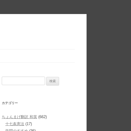
検
索:
カテゴリー
ちょんまげ翻訳 和英
(662)
十七条憲法
(17)
学問のすすめ
(36)