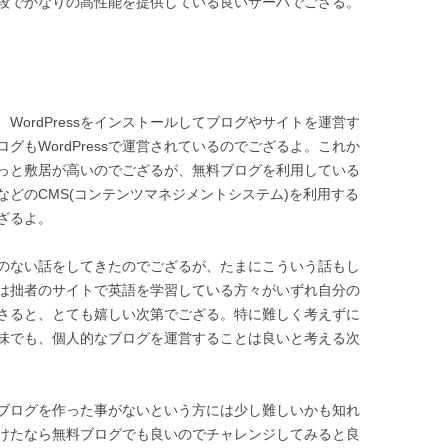
いう値段でかなりの高性能を提供している良いサーバでござる。
WordPressをインストールしてブログやサイトを運営す
グもWordPressで運営されているのでござるよ。これか
っと敷居が高いのでござるが、無料ブログを利用している
ssなどのCMS(コンテンツマネジメントシステム)を利用する
ざるよ。
のない話をしてきたのでござるが、たまにこういう話もし
は拙者のサイトで英語を学習している方々がいずれ自分の
さると、とても嬉しい次第でござる。特に難しく考えずに
味でも、個人的なブログを運営することは良いと考える次
ブログを作った事がないという方には少し難しいかも知れ
けたなら無料ブログでも良いのでチャレンジしてみると良