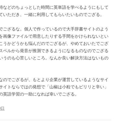
時などのちょっとした時間に英単語を学べるようにもして
ていただき、一緒に利用してもらいたいものでござる。
でござるな。個人で作っているので大手辞書サイトのよう
を画像ファイルで用意したりする手間をかけられないとい
こうかどうかも悩んだのでござるが、やめておいたでござ
スペルから発音が推測できるようになるものなのでござる
いうのも心苦しいところ。なんか良い解決方法はないもの
なのでござるが、もとより企業が運営しているようなサイ
サイトならではの発想で「山椒は小粒でもピリリと辛い」
の英語学習の一助になれば幸いでござる。
9日