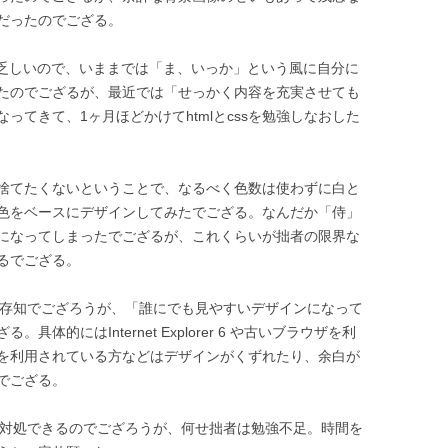
だったのでござる。
も乏しいので、いままでは「ま、いっか」という風に自分に
たのでござるが、最近では「せっかく内容を充実させても
ってきて、1ヶ月ほどかけてhtmlとcssを勉強しなおした
捨てたくないということで、なるべく色数は使わずに白と
色をベースにデザインしてみたでござる。なんだか「侍」
になってしまったでござるが、これくらいが拙者の限界な
るでござる。
ご存知でござろうが、「誰にでも見やすいデザインになって
的にはInternet Explorer 6 や古いブラウザを利
を利用されている方などはデザインがくずれたり、余白が
でござる。
く対処できるのでござろうが、何せ拙者は勉強不足。時間を