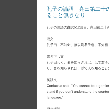
孔子の論語 尭曰第二十
ること無きなり
孔子の論語の翻訳512回目、尭曰第二十
漢文
孔子曰、不知命、無以爲君子也、不知禮
書き下し文
孔子曰わく、命を知らざれば、以て君子
り。言を知らざれば、以て人を知ること
英訳文
Confucius said, “You cannot be a gentle
stand if you don’t understand the court
language.”