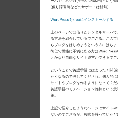
ーバで、200/月(年払い2400円)と
(但し障害時などのサポートは皆無)
WordPressをxreaにインストールする
上のページでは借りたレンタルサーバで、
る方法を紹介しているでござる。このブロ
らブログをはじめようという方にはちょ
御仁で機能に不満にある方はWordPre
とかなり自由なサイト運営ができるでご
ということで英語学習にはまったく関係
たくなるので許してくだされ。個人的に
サイトやブログを作るようになってくだ
英語学習のモチベーション維持という意
第。
上記で紹介したようなページはサイトや
ないのでござるが、興味を持っていただ