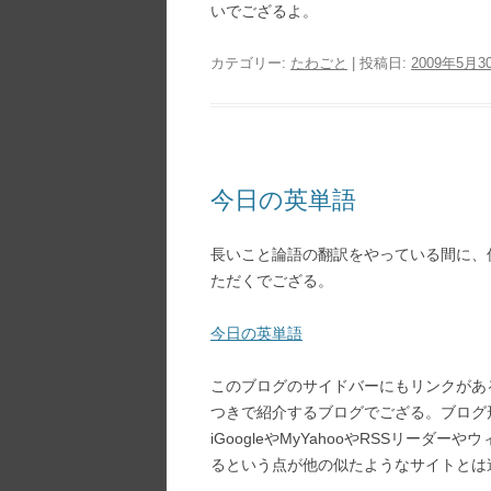
いでござるよ。
カテゴリー:
たわごと
| 投稿日:
2009年5月3
今日の英単語
長いこと論語の翻訳をやっている間に、
ただくでござる。
今日の英単語
このブログのサイドバーにもリンクがあ
つきで紹介するブログでござる。ブログ
iGoogleやMyYahooやRSSリー
るという点が他の似たようなサイトとは