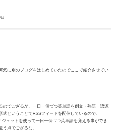
0日
何気に別のブログをはじめていたのでここで紹介させてい
るのでござるが、一日一個づつ英単語を例文・熟語・語源
形式ということでRSSフィードを配信しているので、
ダーやウィジェットを使って一日一個づつ英単語を覚える事ができ
違う点でござるな。