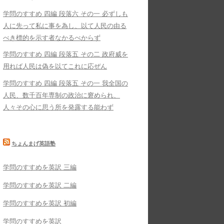
学問のすすめ 四編 段落六 その一 必ずしも
人に先って私に事を為し、以て人民の由る
べき標的を示す者なかるべからず
学問のすすめ 四編 段落五 その二 政府威を
用れば人民は偽を以てこれに応ぜん
学問のすすめ 四編 段落五 その一 我全国の
人民、数千百年専制の政治に窘められ、
人々その心に思う所を発露する能わず
ちょんまげ英語塾
学問のすすめを英訳 三編
学問のすすめを英訳 二編
学問のすすめを英訳 初編
学問のすすめを英訳