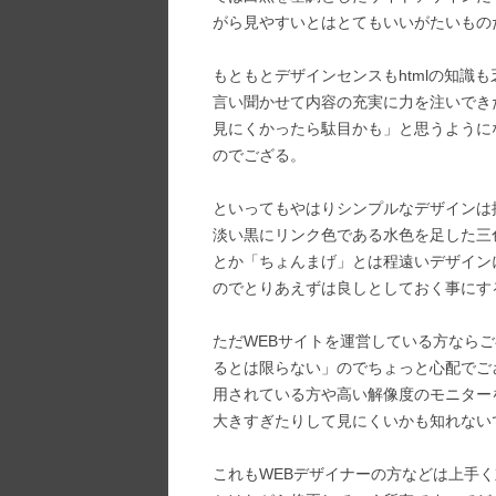
がら見やすいとはとてもいいがたいもの
もともとデザインセンスもhtmlの知識
言い聞かせて内容の充実に力を注いでき
見にくかったら駄目かも」と思うようにな
のでござる。
といってもやはりシンプルなデザインは
淡い黒にリンク色である水色を足した三
とか「ちょんまげ」とは程遠いデザイン
のでとりあえずは良しとしておく事にす
ただWEBサイトを運営している方なら
るとは限らない」のでちょっと心配でござる。具体
用されている方や高い解像度のモニター
大きすぎたりして見にくいかも知れない
これもWEBデザイナーの方などは上手