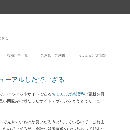
ござる
コ
ン
投稿記事一覧
ご意見・ご感想
ちょんまげ英語塾
テ
ン
ツ
へ
ス
ューアルしたでござる
キ
ッ
プ
で、そろそろ本サイトである
ちょんまげ英語塾
の更新を再
長い間悩みの種だったサイトデザインをとうとうリニュー
ルで見やすいものが良いだろうと思っているので、これま
ったのでござるが、余計な背景画像のせいもあって残念な