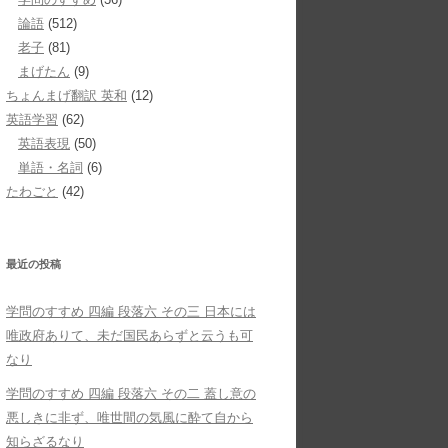
論語
(512)
老子
(81)
まげたん
(9)
ちょんまげ翻訳 英和
(12)
英語学習
(62)
英語表現
(50)
単語・名詞
(6)
たわごと
(42)
最近の投稿
学問のすすめ 四編 段落六 その三 日本には
唯政府ありて、未だ国民あらずと云うも可
なり
学問のすすめ 四編 段落六 その二 蓋し意の
悪しきに非ず、唯世間の気風に酔て自から
知らざるなり