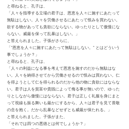
と尋ねると、孔子は、
「人々を指導する立場の君子は、恩恵を人々に施すにあたって
無駄はしない。人々を労働させるにあたって恨みを買わない。
欲する物があっても貪欲にならない。ゆったりとして傲慢にな
らない。威厳を保って乱暴はしない。」
と答えられました。子張がさらに、
「”恩恵を人々に施すにあたって無駄はしない。” とはどういう
事でしょうか？」
と尋ねると、孔子は、
「人々の利益になる事を考えて恩恵を施すのだから無駄はな
い。人々を納得させてから労働させるので恨みは買わない。仁
を得ようとして仁を得られるのだから他の物に貪欲にはならな
い。君子は人を貧富や貴賎によって侮る事が無いので、ゆった
りとしながら傲慢にはならない。君子は正しく礼服を身にまと
って視線も振る舞いも厳かにするから、人々は君子を見て畏敬
の念を抱く。だから乱暴などせずとも威厳が保たれる。」
と答えられました。子張がまた、
「それでは四つの悪徳とは何でしょうか？」