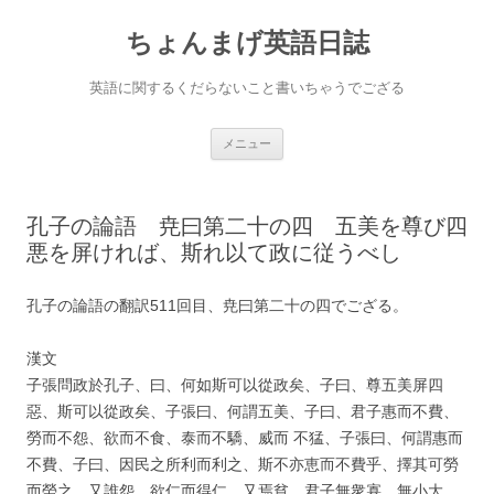
ちょんまげ英語日誌
英語に関するくだらないこと書いちゃうでござる
コ
メニュー
ン
テ
ン
ツ
へ
孔子の論語 尭曰第二十の四 五美を尊び四
ス
キ
悪を屏ければ、斯れ以て政に従うべし
ッ
プ
孔子の論語の翻訳511回目、尭曰第二十の四でござる。
漢文
子張問政於孔子、曰、何如斯可以從政矣、子曰、尊五美屏四
惡、斯可以從政矣、子張曰、何謂五美、子曰、君子惠而不費、
勞而不怨、欲而不食、泰而不驕、威而 不猛、子張曰、何謂惠而
不費、子曰、因民之所利而利之、斯不亦恵而不費乎、擇其可勞
而勞之、又誰怨、欲仁而得仁、又焉貧、君子無衆寡、無小大、