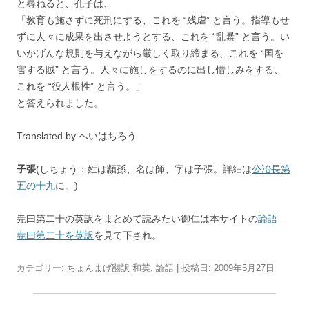
と尋ねると、孔子は、
「教育も施さずに死刑にする、これを “残虐” と言う。指導もせ
ずに人々に成果を出させようとする、これを “乱暴” と言う。い
いかげんな規則を与えながら厳しく取り締まる、これを “国を
害する賊” と言う。人々に施しをするのに出し惜しみをする、
これを “役人根性” と言う。」
と答えられました。
Translated by へいはちろう
子張
(しちょう：姓は顓孫、名は師、字は子張。詳細は
公冶長第
五の十九
に。)
尭曰第二十の英訳をまとめて読みたい御仁は本サイトの
論語
尭曰第二十を英訳
を見て下され。
カテゴリー:
ちょんまげ翻訳 和英
,
論語
| 投稿日:
2009年5月27日