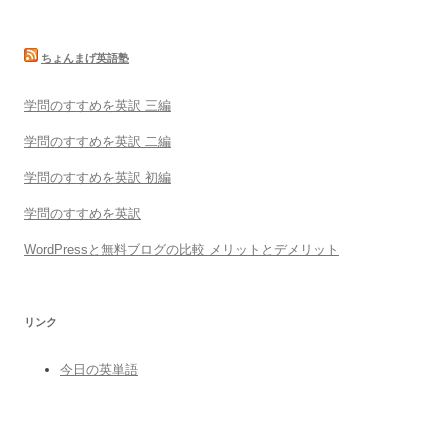
ちょんまげ英語塾
学問のすすめを英訳 三編
学問のすすめを英訳 二編
学問のすすめを英訳 初編
学問のすすめを英訳
WordPressと無料ブログの比較 メリットとデメリット
リンク
今日の英単語