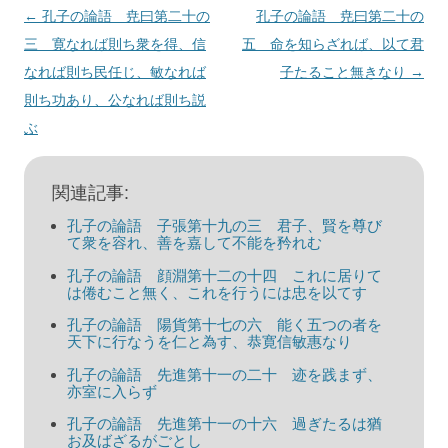
投
←
孔子の論語 尭曰第二十の
孔子の論語 尭曰第二十の
稿
三 寛なれば則ち衆を得、信
五 命を知らざれば、以て君
ナ
なれば則ち民任じ、敏なれば
子たること無きなり
→
ビ
則ち功あり、公なれば則ち説
ゲ
ぶ
ー
シ
関連記事:
ョ
孔子の論語 子張第十九の三 君子、賢を尊び
ン
て衆を容れ、善を嘉して不能を矜れむ
孔子の論語 顔淵第十二の十四 これに居りて
は倦むこと無く、これを行うには忠を以てす
孔子の論語 陽貨第十七の六 能く五つの者を
天下に行なうを仁と為す、恭寛信敏惠なり
孔子の論語 先進第十一の二十 迹を践まず、
亦室に入らず
孔子の論語 先進第十一の十六 過ぎたるは猶
お及ばざるがごとし