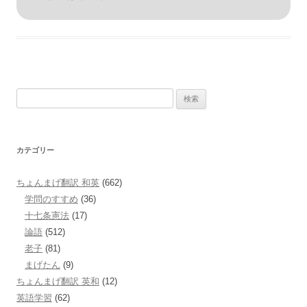
検
索:
カテゴリー
ちょんまげ翻訳 和英
(662)
学問のすすめ
(36)
十七条憲法
(17)
論語
(512)
老子
(81)
まげたん
(9)
ちょんまげ翻訳 英和
(12)
英語学習
(62)