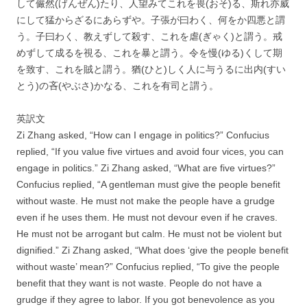
して儼然(げんぜん)たり、人望みてこれを畏(おそ)る、斯れ亦威
にして猛からざるにあらずや。子張が曰わく、何をか四悪と謂
う。子曰わく、教えずして殺す、これを虐(ぎゃく)と謂う。戒
めずして成るを視る、これを暴と謂う。令を慢(ゆる)くして期
を致す、これを賊と謂う。猶(ひと)しく人に与うるに出内(すい
とう)の吝(やぶさ)かなる、これを有司と謂う。
英訳文
Zi Zhang asked, “How can I engage in politics?” Confucius
replied, “If you value five virtues and avoid four vices, you can
engage in politics.” Zi Zhang asked, “What are five virtues?”
Confucius replied, “A gentleman must give the people benefit
without waste. He must not make the people have a grudge
even if he uses them. He must not devour even if he craves.
He must not be arrogant but calm. He must not be violent but
dignified.” Zi Zhang asked, “What does ‘give the people benefit
without waste’ mean?” Confucius replied, “To give the people
benefit that they want is not waste. People do not have a
grudge if they agree to labor. If you got benevolence as you