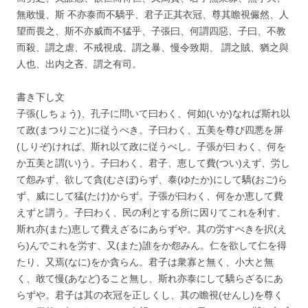
無敢慢、斯 不亦泰而不驕乎、君子正其衣冠、尊其瞻視儼然、人
望而畏之、斯不亦威而不猛乎、子張曰、何謂四惡、子曰、不教
而殺、謂之虐、不戒視成、謂之暴、慢令致期、 謂之賊、猶之與
人也、出内之吝、謂之有司。
書き下し文
子張(しちょう)、孔子に問いて曰わく、何如(いか)なれば斯れ以
て政(まつりごと)に従うべき。子曰わく、五美を尊び四悪を屏
(しりぞ)ければ、斯れ以て政に従うべし。子張が曰 わく、何を
か五美と謂(い)う。子曰わく、君子、恵して費(つい)えず、労し
て怨みず、欲して貪(むさぼ)らず、泰(ゆたか)にして驕(おご)ら
ず、威にして猛(たけ)からず。子張が曰わく、何をか恵して費
えずと謂う。子曰わく、民の利とする所に因りてこれを利す、
斯れ亦(また)恵して費えざるにあらずや。其の労すべきを択(え
ら)んでこれを労す、又(また)誰をか怨みん。仁を欲して仁を得
たり、又焉(なに)をか貪らん。君子は衆寡と無く、小大と無
く、敢て慢(あなど)ること無し、斯れ亦泰にして驕らざるにあ
らずや。君子は其の衣冠を正しくし、其の瞻視(せんし)を尊く