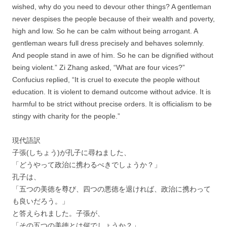
wished, why do you need to devour other things? A gentleman
never despises the people because of their wealth and poverty,
high and low. So he can be calm without being arrogant. A
gentleman wears full dress precisely and behaves solemnly.
And people stand in awe of him. So he can be dignified without
being violent.” Zi Zhang asked, “What are four vices?”
Confucius replied, “It is cruel to execute the people without
education. It is violent to demand outcome without advice. It is
harmful to be strict without precise orders. It is officialism to be
stingy with charity for the people.”
現代語訳
子張(しちょう)が孔子に尋ねました、
「どうやって政治に携わるべきでしょうか？」
孔子は、
「五つの美徳を尊び、四つの悪徳を退ければ、政治に携わって
も良いだろう。」
と答えられました。子張が、
「その五つの美徳とは何でしょうか？」