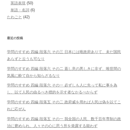
英語表現
(50)
単語・名詞
(6)
たわごと
(42)
最近の投稿
学問のすすめ 四編 段落六 その三 日本には唯政府ありて、未だ国民
あらずと云うも可なり
学問のすすめ 四編 段落六 その二 蓋し意の悪しきに非ず、唯世間の
気風に酔て自から知らざるなり
学問のすすめ 四編 段落六 その一 必ずしも人に先って私に事を為
し、以て人民の由るべき標的を示す者なかるべからず
学問のすすめ 四編 段落五 その二 政府威を用れば人民は偽を以てこ
れに応ぜん
学問のすすめ 四編 段落五 その一 我全国の人民、数千百年専制の政
治に窘められ、人々その心に思う所を発露する能わず