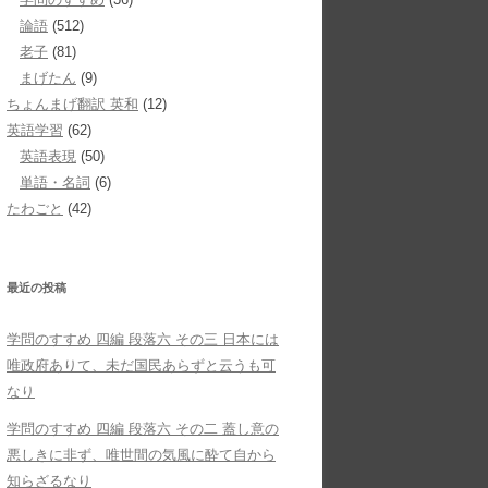
論語
(512)
老子
(81)
まげたん
(9)
ちょんまげ翻訳 英和
(12)
英語学習
(62)
英語表現
(50)
単語・名詞
(6)
たわごと
(42)
最近の投稿
学問のすすめ 四編 段落六 その三 日本には
唯政府ありて、未だ国民あらずと云うも可
なり
学問のすすめ 四編 段落六 その二 蓋し意の
悪しきに非ず、唯世間の気風に酔て自から
知らざるなり