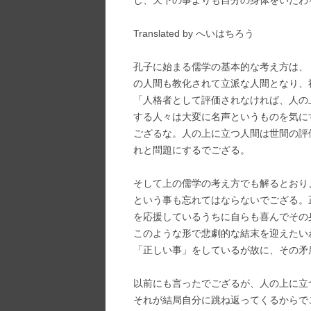
し、天下の事よりも自分の身体をいたわ
Translated by へいはちろう
孔子に始まる儒学の基本的な考え方は、
の人間も教化されて立派な人間となり、
「人格者として評価されなければ、人の
する人々は大変に名声というものを気に
ござるな。人の上に立つ人間は世間の評
れと問題にするでござる。
そして上の儒学の考え方でも解るとおり
という事も忘れてはならないでござる。
を応援しているうちに自らも喜んでその
このような形で悲劇的な結末を迎えたい
「正しい事」をしているが故に、その矛
以前にも言ったでござるが、人の上に立
それが結局自分に跳ね返ってくるからで