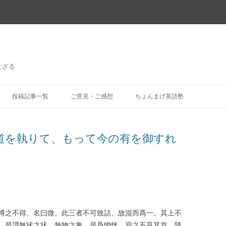
ござる
コ
ン
投稿記事一覧
ご意見・ご感想
ちょんまげ英語塾
テ
ン
ツ
へ
ス
道を執りて、もって今の有を御すれ
キ
ッ
プ
搏之不得、名曰微。此三者不可致詰、故混而爲一。其上不
。是謂無状之状、無物之象。是爲惚恍。迎之不見其首、隨