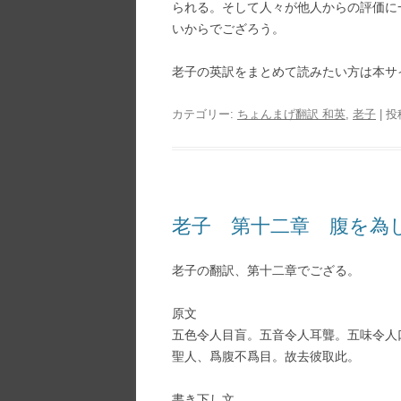
られる。そして人々が他人からの評価に
いからでござろう。
老子の英訳をまとめて読みたい方は本サ
カテゴリー:
ちょんまげ翻訳 和英
,
老子
| 
老子 第十二章 腹を為
老子の翻訳、第十二章でござる。
原文
五色令人目盲。五音令人耳聾。五味令人
聖人、爲腹不爲目。故去彼取此。
書き下し文