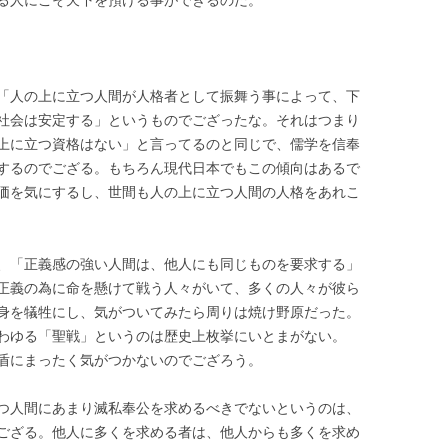
る人にこそ天下を預ける事ができるのだ。
「人の上に立つ人間が人格者として振舞う事によって、下
社会は安定する」というものでござったな。それはつまり
上に立つ資格はない」と言ってるのと同じで、儒学を信奉
するのでござる。もちろん現代日本でもこの傾向はあるで
価を気にするし、世間も人の上に立つ人間の人格をあれこ
、「正義感の強い人間は、他人にも同じものを要求する」
正義の為に命を懸けて戦う人々がいて、多くの人々が彼ら
身を犠牲にし、気がついてみたら周りは焼け野原だった。
わゆる「聖戦」というのは歴史上枚挙にいとまがない。
盾にまったく気がつかないのでござろう。
つ人間にあまり滅私奉公を求めるべきでないというのは、
ござる。他人に多くを求める者は、他人からも多くを求め