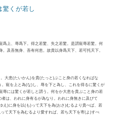
は驚くが若し
寵爲上、辱爲下。得之若驚、失之若驚。是謂寵辱若驚。何
身。及吾無身、吾有何患。故貴以身爲天下、若可托天下。
し。大患(たいかん)を貴(たっと)ぶこと身の若くなればな
う。寵を上と為(な)し、辱を下と為し、これを得るに驚くが
寵辱には驚くが若しと謂う。何をか大患を貴ぶこと身の若
)の者は、われに身有るが為なり。われに身無きに及びて
ゆえ)に身を以(も)って天下を為(おさ)むるより貴べば、若
を以って天下を為むるより愛すれば、若ち天下を寄(よ)すべ