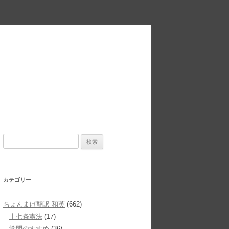
検
索:
カテゴリー
ちょんまげ翻訳 和英
(662)
十七条憲法
(17)
学問のすすめ
(36)