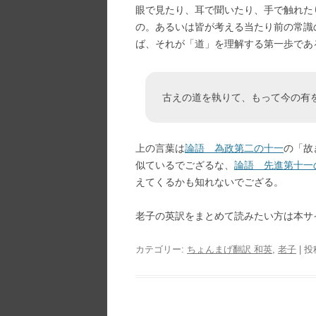
眼で見たり、耳で聞いたり、手で触れた
の。あるいは皆が考える当たり前の常識
ば、それが「道」を理解する第一歩であ
古えの道を執りて、もって今の有
上の言葉は
論語 為政第二の十一
の「故
似ているでござるな、
論語 先進第十一
えてくるかも知れないでござる。
老子の英訳をまとめて読みたい方は本サ
カテゴリー:
ちょんまげ翻訳 和英
,
老子
| 