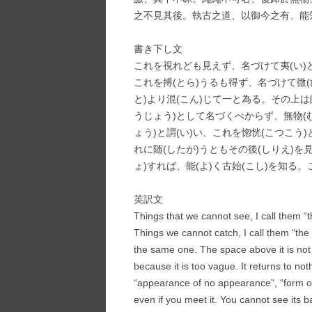
之不見其後。執古之道、以御今之有、能
書き下し文
これを視れども見えず、名づけて夷(い)
これを搏(とら)うるも得ず、名づけて微(
と)より混(こん)じて一と為る。その上は
うじょう)として名づくべからず、無物(
ょう)と謂(い)い、これを惚恍(こつこう
れに随(したが)うともその後(しりえ)を
ょ)すれば、能(よ)く古始(こし)を知る
英訳文
Things that we cannot see, I call them “t
Things we cannot catch, I call them “the
the same one. The space above it is not 
because it is too vague. It returns to not
“appearance of no appearance”, “form of 
even if you meet it. You cannot see its ba