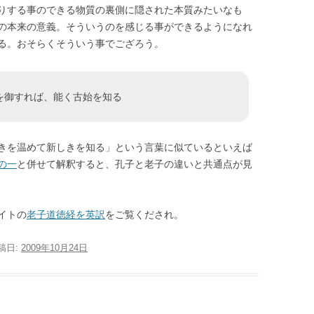
りする事のできる物質の裏側に隠された本質みたいなも
の本来の意義。そういうのを感じる事ができるようになれ
る。おそらくそういう事でござろう。
を御すれば、能く古始を知る
きを温めて新しきを知る」という言葉に似ているといえば
の一
と併せて解釈すると、孔子と老子の違いと共通点が見
イトの
老子道徳経を英訳
をご覧くだされ。
投稿日:
2009年10月24日