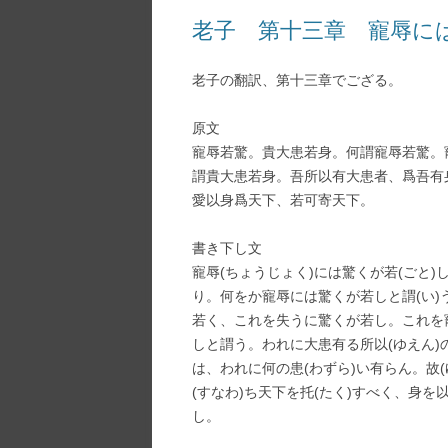
老子 第十三章 寵辱に
老子の翻訳、第十三章でござる。
原文
寵辱若驚。貴大患若身。何謂寵辱若驚。
謂貴大患若身。吾所以有大患者、爲吾有
愛以身爲天下、若可寄天下。
書き下し文
寵辱(ちょうじょく)には驚くが若(ごと)
り。何をか寵辱には驚くが若しと謂(い)
若く、これを失うに驚くが若し。これを
しと謂う。われに大患有る所以(ゆえん
は、われに何の患(わずら)い有らん。故(
(すなわ)ち天下を托(たく)すべく、身
し。