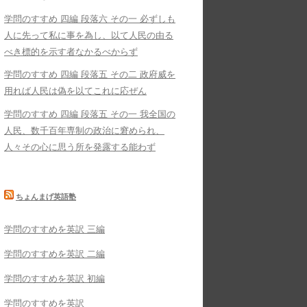
学問のすすめ 四編 段落六 その一 必ずしも
人に先って私に事を為し、以て人民の由る
べき標的を示す者なかるべからず
学問のすすめ 四編 段落五 その二 政府威を
用れば人民は偽を以てこれに応ぜん
学問のすすめ 四編 段落五 その一 我全国の
人民、数千百年専制の政治に窘められ、
人々その心に思う所を発露する能わず
ちょんまげ英語塾
学問のすすめを英訳 三編
学問のすすめを英訳 二編
学問のすすめを英訳 初編
学問のすすめを英訳