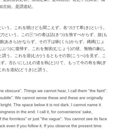
知古始。是謂道紀。
という。これを聴けども聞こえず、名づけて希(き)という。
び)という。この三つの者は詰(きつ)を致すべからず、故(も
皦(あきら)かならず、その下は昧(くら)からず。縄縄(じょ
むぶつ)に復帰す。これを無状(むじょう)の状、無物の象(し
)と謂う。これを迎(むか)うるともその首(こうべ)を見ず、こ
見ず。古(いにし)えの道を執(と)りて、もって今の有を御(ぎ
。これを道紀(どうき)と謂う。
he obscure”. Things we cannot hear, I call them “the faint”.
 subtle”. We cannot sense these and these are originally
bright. The space below it is not dark. I cannot name it
hingness in the end. I call it, for convenience’ sake,
the formless” or just “the vague”. You cannot see its face
ck even if you follow it. If you observe the present time