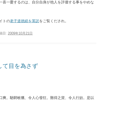
一喜一憂するのは、自分自身が他人を評価する事をやめな
イトの
老子道徳経を英訳
をご覧くだされ。
投稿日:
2009年10月21日
して目を為さず
口爽。馳騁畋獵、令人心發狂。難得之貨、令人行妨。是以