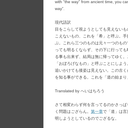
with “the way” from ancient time, you can 
way”.
現代語訳
目をこらして視ようとしても見えないも
こえないもの、これを「希」と呼ぶ。手
ぶ。これら三つのものは元々一つのもの
っても明るくならず、その下に行っても
る事も出来ず、結局は無に帰ってゆく。
「おぼろげなもの」と呼ぶことにしよう
追いかけても後姿は見えない。この古く
を知る事ができる。これを「道の始まり
Translated by へいはちろう
さて相変わらず何を言ってるのかさっぱ
く問題はござらん。
第一章
で「道」は言
明しようとしているのでござるな。