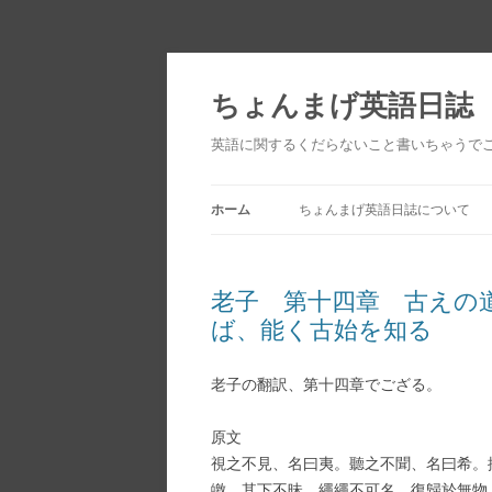
ちょんまげ英語日誌
英語に関するくだらないこと書いちゃうで
ホーム
ちょんまげ英語日誌について
老子 第十四章 古えの
ば、能く古始を知る
老子の翻訳、第十四章でござる。
原文
視之不見、名曰夷。聽之不聞、名曰希。
皦、其下不昧。繩繩不可名、復歸於無物