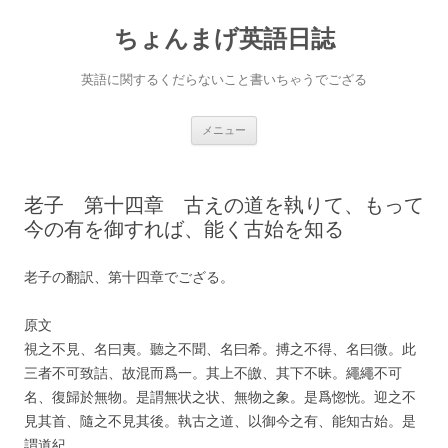
ちょんまげ英語日誌
英語に関するくだらないこと書いちゃうでござる
コ
メニュー
ン
テ
ン
ツ
へ
老子 第十四章 古えの道を執りて、もって
ス
キ
今の有を御すれば、能く古始を知る
ッ
プ
老子の翻訳、第十四章でござる。
原文
視之不見、名曰夷。聽之不聞、名曰希。搏之不得、名曰微。此
三者不可致詰、故混而爲一。其上不皦、其下不昧。繩繩不可
名、復歸於無物。是謂無状之状、無物之象。是爲惚恍。迎之不
見其首、隨之不見其後。執古之道、以御今之有、能知古始。是
謂道紀。