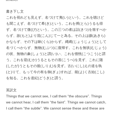
書き下し文
これを視れども見えず、名づけて夷(い)という。これを聴けど
も聞こえず、名づけて希(き)という。これを搏(とら)うるも得
ず、名づけて微(び)という。この三つの者は詰(きつ)を致すべか
らず、故(もと)より混(こん)じて一と為る。その上は皦(あきら)
かならず、その下は昧(くら)からず。縄縄(じょうじょう)として
名づくべからず、無物(むぶつ)に復帰す。これを無状(むじょう)
の状、無物の象(しょう)と謂(い)い、これを惚恍(こつこう)と謂
う。これを迎(むか)うるともその首(こうべ)を見ず、これに随
(したが)うともその後(しりえ)を見ず。古(いにし)えの道を執
(と)りて、もって今の有を御(ぎょ)すれば、能(よ)く古始(こし)
を知る。これを道紀(どうき)と謂う。
英訳文
Things that we cannot see, I call them “the obscure”. Things
we cannot hear, I call them “the faint”. Things we cannot catch,
I call them “the subtle”. We cannot sense these and these are