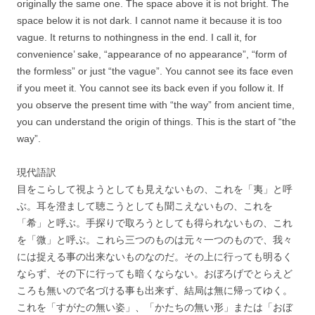
originally the same one. The space above it is not bright. The
space below it is not dark. I cannot name it because it is too
vague. It returns to nothingness in the end. I call it, for
convenience’ sake, “appearance of no appearance”, “form of
the formless” or just “the vague”. You cannot see its face even
if you meet it. You cannot see its back even if you follow it. If
you observe the present time with “the way” from ancient time,
you can understand the origin of things. This is the start of “the
way”.
現代語訳
目をこらして視ようとしても見えないもの、これを「夷」と呼
ぶ。耳を澄まして聴こうとしても聞こえないもの、これを
「希」と呼ぶ。手探りで取ろうとしても得られないもの、これ
を「微」と呼ぶ。これら三つのものは元々一つのもので、我々
には捉える事の出来ないものなのだ。その上に行っても明るく
ならず、その下に行っても暗くならない。おぼろげでとらえど
ころも無いので名づける事も出来ず、結局は無に帰ってゆく。
これを「すがたの無い姿」、「かたちの無い形」または「おぼ