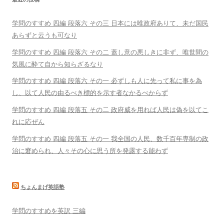
学問のすすめ 四編 段落六 その三 日本には唯政府ありて、未だ国民
あらずと云うも可なり
学問のすすめ 四編 段落六 その二 蓋し意の悪しきに非ず、唯世間の
気風に酔て自から知らざるなり
学問のすすめ 四編 段落六 その一 必ずしも人に先って私に事を為
し、以て人民の由るべき標的を示す者なかるべからず
学問のすすめ 四編 段落五 その二 政府威を用れば人民は偽を以てこ
れに応ぜん
学問のすすめ 四編 段落五 その一 我全国の人民、数千百年専制の政
治に窘められ、人々その心に思う所を発露する能わず
ちょんまげ英語塾
学問のすすめを英訳 三編