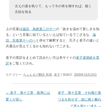
古えの道を執りて、もって今の有を御すれば、能く
古始を知る
上の言葉は
論語 為政第二の十一
の「故きを温めて新しきを知
る」という言葉に似ているといえば似ているでござるな、
論
語 先進第十一の一
と併せて解釈すると、孔子と老子の違いと
共通点が見えてくるかも知れないでござる。
老子の英訳をまとめて読みたい方は本サイトの
老子道徳経を英
訳
をご覧くだされ。
カテゴリー:
ちょんまげ翻訳 和英
,
老子
| 投稿日:
2009年10月24日
投
←
老子 第十三章 寵辱には
老子 第十五章 それ唯だ盈
稿
驚くが若し
つるを欲せず、故に能く敝れ
ナ
て而も新たに成る
→