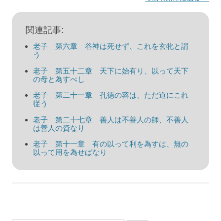
ビ
ゲ
関連記事:
ー
老子 第六章 谷神は死せず、これを玄牝と謂
シ
う
ョ
老子 第五十二章 天下に始有り、以って天下
の母と為すべし
ン
老子 第二十一章 孔徳の容は、ただ道にこれ
従う
老子 第二十七章 善人は不善人の師、不善人
は善人の資なり
老子 第十一章 有の以って利を為すは、無の
以って用を為せばなり