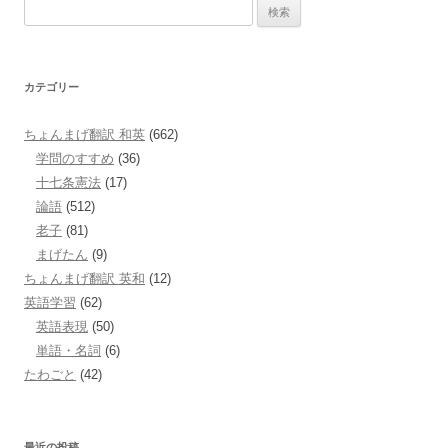
検
索:
カテゴリー
ちょんまげ翻訳 和英
(662)
学問のすすめ
(36)
十七条憲法
(17)
論語
(512)
老子
(81)
まげたん
(9)
ちょんまげ翻訳 英和
(12)
英語学習
(62)
英語表現
(50)
単語・名詞
(6)
たわごと
(42)
最近の投稿