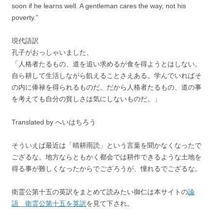
soon if he learns well. A gentleman cares the way, not his
poverty.”
現代語訳
孔子がおっしゃいました、
「人格者たるもの、道を追い求めるが食を得ようとはしない。
自ら耕して生活しながら飢えることさえある。学んでいればそ
の内に俸禄を得られるものだ。だから人格者たるもの、道の事
を考えても自分の貧しさは気にしないものだ。」
Translated by へいはちろう
そういえば最近は「晴耕雨読」という言葉を聞かなくなったで
ござるな。地方ならともかく都会では耕作できるような土地を
得る事が難しくなったからでござろうが、憧れるでござるな。
衛霊公第十五の英訳をまとめて読みたい御仁は本サイトの
論
語 衛霊公第十五を英訳
を見て下され。