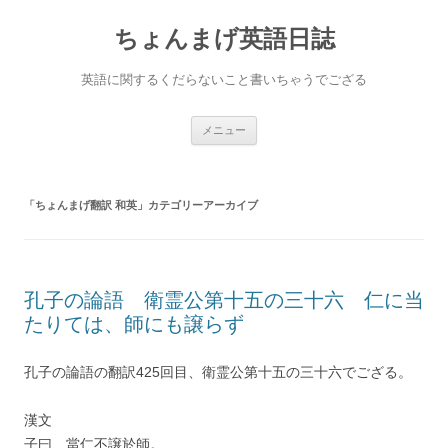
ちょんまげ英語日誌
英語に関するくだらないこと書いちゃうでござる
コ
メニュー
ン
テ
ン
ツ
へ
「
ちょんまげ翻訳 和英
」カテゴリーアーカイブ
ス
キ
ッ
プ
孔子の論語 衛霊公第十五の三十六 仁に当
たりては、師にも譲らず
孔子の論語の翻訳425回目、衛霊公第十五の三十六でござる。
漢文
子曰、當仁不譲於師。