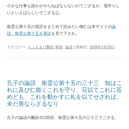
小さな仕事も誰かがやらねばならないのでござるが、儒学らし
いといえばらしいでござるな。
衛霊公第十五の英訳をまとめて読みたい御仁は本サイトの
論
語 衛霊公第十五を英訳
を見て下され。
カテゴリー:
ちょんまげ翻訳 和英
,
論語
| 投稿日:
2009年2月28日
孔子の論語 衛霊公第十五の三十三 知はこ
れに及び仁能くこれを守り、荘以てこれに莅
めども、これを動かすに礼を以てせざれば、
未だ善ならざるなり
孔子の論語の翻訳422回目、衛霊公第十五の三十三でござる。