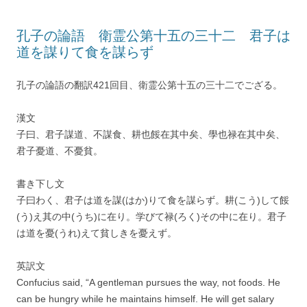
孔子の論語 衛霊公第十五の三十二 君子は
道を謀りて食を謀らず
孔子の論語の翻訳421回目、衛霊公第十五の三十二でござる。
漢文
子曰、君子謀道、不謀食、耕也餒在其中矣、學也禄在其中矣、
君子憂道、不憂貧。
書き下し文
子曰わく、君子は道を謀(はか)りて食を謀らず。耕(こう)して餒
(う)え其の中(うち)に在り。学びて禄(ろく)その中に在り。君子
は道を憂(うれ)えて貧しきを憂えず。
英訳文
Confucius said, “A gentleman pursues the way, not foods. He
can be hungry while he maintains himself. He will get salary