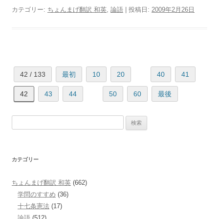
カテゴリー:
ちょんまげ翻訳 和英
,
論語
| 投稿日:
2009年2月26日
42 / 133
最初
10
20
40
41
42
43
44
50
60
最後
検
索:
カテゴリー
ちょんまげ翻訳 和英
(662)
学問のすすめ
(36)
十七条憲法
(17)
論語
(512)