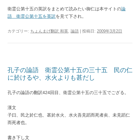
衛霊公第十五の英訳をまとめて読みたい御仁は本サイトの
論
語 衛霊公第十五を英訳
を見て下され。
カテゴリー:
ちょんまげ翻訳 和英
,
論語
| 投稿日:
2009年3月2日
孔子の論語 衛霊公第十五の三十五 民の仁
に於けるや、水火よりも甚だし
孔子の論語の翻訳424回目、衛霊公第十五の三十五でござる。
漢文
子曰、民之於仁也、甚於水火、水火吾見蹈而死者矣、未見蹈仁
而死者也。
書き下し文