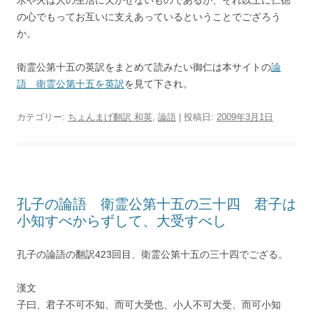
水や火は人の生活に欠かせないものであるが、それ以上に仁徳
の心でもってお互いに支えあっているということでござろう
か。
衛霊公第十五の英訳をまとめて読みたい御仁は本サイトの
論
語 衛霊公第十五を英訳
を見て下され。
カテゴリー:
ちょんまげ翻訳 和英
,
論語
| 投稿日:
2009年3月1日
孔子の論語 衛霊公第十五の三十四 君子は
小知すべからずして、大受すべし
孔子の論語の翻訳423回目、衛霊公第十五の三十四でござる。
漢文
子曰、君子不可不知、而可大受也、小人不可大受、而可小知