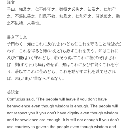
漢文
子曰、知及之、仁不能守之、雖得之必失之、知及之、仁能守
之、不莊以蒞之、則民不敬、知及之、仁能守之、莊以蒞之、動
之不以禮、未善也。
書き下し文
子曰わく、知はこれに及(およ)べども仁これを守ること能(あた)
わず、これを得ると雖(いえど)も必ずこれを失う。知はこれに
及び仁能(よ)く守れども、荘(そう)以てこれに莅(のぞ)まざれ
ば、則(すなわ)ち民は敬せず。知はこれに及び仁能くこれを守
り、荘以てこれに莅めども、これを動かすに礼を以てせざれ
ば、未(いま)だ善ならざるなり。
英訳文
Confucius said, “The people will leave if you don’t have
benevolence even though wisdom is enough. The people will
not respect you if you don’t have dignity even though wisdom
and benevolence are enough. It is still not enough if you don’t
use courtesy to govern the people even though wisdom and