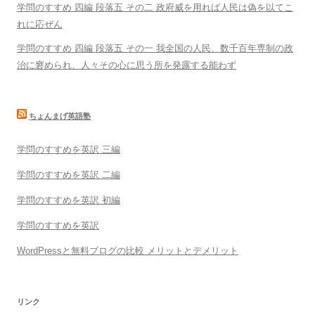
学問のすすめ 四編 段落五 その二 政府威を用れば人民は偽を以てこ
れに応ぜん
学問のすすめ 四編 段落五 その一 我全国の人民、数千百年専制の政
治に窘められ、人々その心に思う所を発露する能わず
ちょんまげ英語塾
学問のすすめを英訳 三編
学問のすすめを英訳 二編
学問のすすめを英訳 初編
学問のすすめを英訳
WordPressと無料ブログの比較 メリットとデメリット
リンク