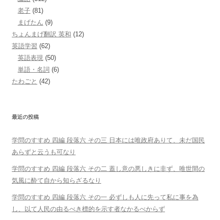
老子
(81)
まげたん
(9)
ちょんまげ翻訳 英和
(12)
英語学習
(62)
英語表現
(50)
単語・名詞
(6)
たわごと
(42)
最近の投稿
学問のすすめ 四編 段落六 その三 日本には唯政府ありて、未だ国民
あらずと云うも可なり
学問のすすめ 四編 段落六 その二 蓋し意の悪しきに非ず、唯世間の
気風に酔て自から知らざるなり
学問のすすめ 四編 段落六 その一 必ずしも人に先って私に事を為
し、以て人民の由るべき標的を示す者なかるべからず