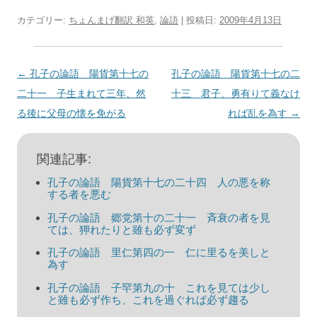
カテゴリー:
ちょんまげ翻訳 和英
,
論語
| 投稿日:
2009年4月13日
投
←
孔子の論語 陽貨第十七の
孔子の論語 陽貨第十七の二
稿
二十一 子生まれて三年、然
十三 君子、勇有りて義なけ
ナ
る後に父母の懐を免がる
れば乱を為す
→
ビ
ゲ
関連記事:
ー
孔子の論語 陽貨第十七の二十四 人の悪を称
シ
する者を悪む
ョ
孔子の論語 郷党第十の二十一 斉衰の者を見
ては、狎れたりと雖も必ず変ず
ン
孔子の論語 里仁第四の一 仁に里るを美しと
為す
孔子の論語 子罕第九の十 これを見ては少し
と雖も必ず作ち、これを過ぐれば必ず趨る