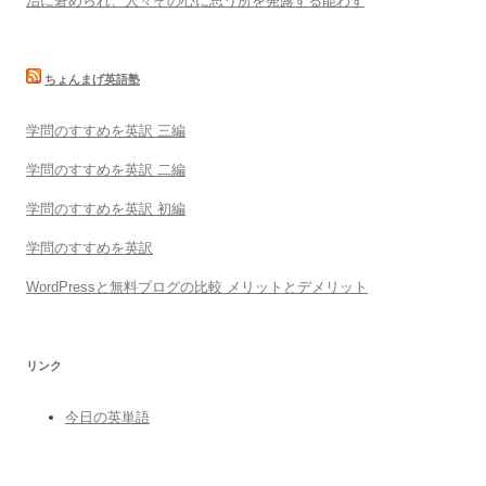
治に窘められ、人々その心に思う所を発露する能わず
ちょんまげ英語塾
学問のすすめを英訳 三編
学問のすすめを英訳 二編
学問のすすめを英訳 初編
学問のすすめを英訳
WordPressと無料ブログの比較 メリットとデメリット
リンク
今日の英単語