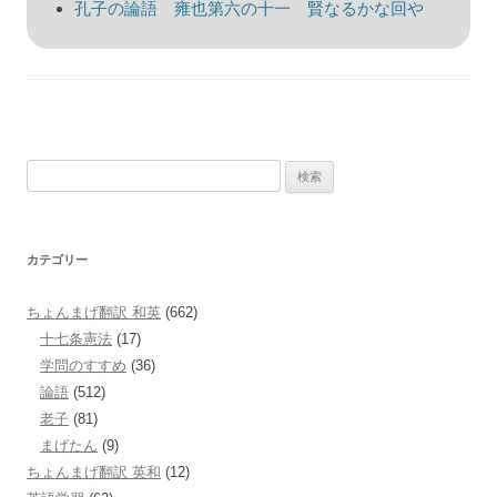
孔子の論語 雍也第六の十一 賢なるかな回や
検
索:
カテゴリー
ちょんまげ翻訳 和英
(662)
十七条憲法
(17)
学問のすすめ
(36)
論語
(512)
老子
(81)
まげたん
(9)
ちょんまげ翻訳 英和
(12)