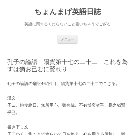
ちょんまげ英語日誌
英語に関するくだらないこと書いちゃうでござる
コ
メニュー
ン
テ
ン
ツ
へ
孔子の論語 陽貨第十七の二十二 これを為
ス
キ
すは猶お已むに賢れり
ッ
プ
孔子の論語の翻訳467回目、陽貨第十七の二十二でござる。
漢文
子曰、飽食終日、無所用心、難矣哉、不有博奕者乎、爲之猶賢
乎已。
書き下し文
子曰わく、飽くまで食らいて日を終え、心を用うる所無し、難