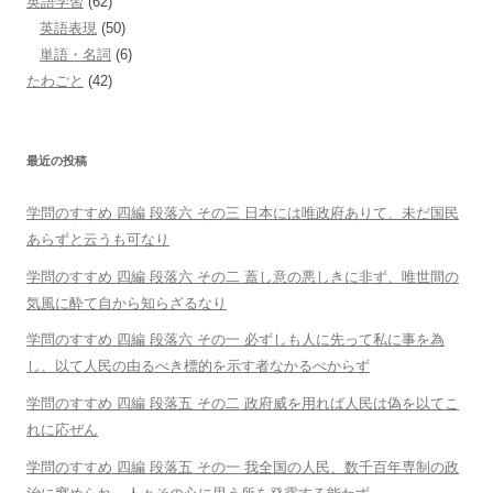
英語学習
(62)
英語表現
(50)
単語・名詞
(6)
たわごと
(42)
最近の投稿
学問のすすめ 四編 段落六 その三 日本には唯政府ありて、未だ国民
あらずと云うも可なり
学問のすすめ 四編 段落六 その二 蓋し意の悪しきに非ず、唯世間の
気風に酔て自から知らざるなり
学問のすすめ 四編 段落六 その一 必ずしも人に先って私に事を為
し、以て人民の由るべき標的を示す者なかるべからず
学問のすすめ 四編 段落五 その二 政府威を用れば人民は偽を以てこ
れに応ぜん
学問のすすめ 四編 段落五 その一 我全国の人民、数千百年専制の政