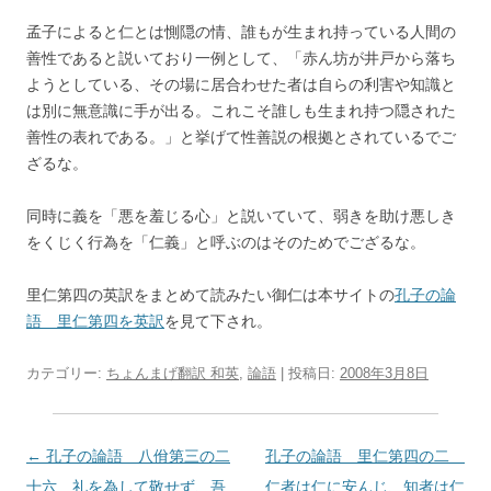
孟子によると仁とは惻隠の情、誰もが生まれ持っている人間の
善性であると説いており一例として、「赤ん坊が井戸から落ち
ようとしている、その場に居合わせた者は自らの利害や知識と
は別に無意識に手が出る。これこそ誰しも生まれ持つ隠された
善性の表れである。」と挙げて性善説の根拠とされているでご
ざるな。
同時に義を「悪を羞じる心」と説いていて、弱きを助け悪しき
をくじく行為を「仁義」と呼ぶのはそのためでござるな。
里仁第四の英訳をまとめて読みたい御仁は本サイトの
孔子の論
語 里仁第四を英訳
を見て下され。
カテゴリー:
ちょんまげ翻訳 和英
,
論語
| 投稿日:
2008年3月8日
投
←
孔子の論語 八佾第三の二
孔子の論語 里仁第四の二
稿
十六 礼を為して敬せず、吾
仁者は仁に安んじ、知者は仁