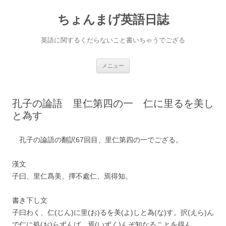
ちょんまげ英語日誌
英語に関するくだらないこと書いちゃうでござる
コ
メニュー
ン
テ
ン
ツ
へ
孔子の論語 里仁第四の一 仁に里るを美し
ス
キ
と為す
ッ
プ
孔子の論語の翻訳67回目、里仁第四の一でござる。
漢文
子曰、里仁爲美、擇不處仁、焉得知。
書き下し文
子曰わく、仁(じん)に里(お)るを美(よ)しと為(な)す。択(えら)ん
で仁に処(お)らずんば、焉(いずく)んぞ知なることを得ん。