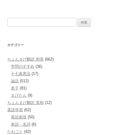
検
索:
カテゴリー
ちょんまげ翻訳 和英
(662)
学問のすすめ
(36)
十七条憲法
(17)
論語
(512)
老子
(81)
まげたん
(9)
ちょんまげ翻訳 英和
(12)
英語学習
(62)
英語表現
(50)
単語・名詞
(6)
たわごと
(42)