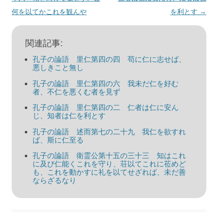
ナ
何を以てかこれを観んや
を利とす
→
ビ
ゲ
関連記事:
ー
孔子の論語 里仁第四の四 苟に仁に志せば、
シ
悪しきこと無し
ョ
孔子の論語 里仁第四の六 我未だ仁を好む
者、不仁を悪くむ者を見ず
ン
孔子の論語 里仁第四の二 仁者は仁に安ん
じ、知者は仁を利とす
孔子の論語 述而第七の二十九 我仁を欲すれ
ば、斯に仁至る
孔子の論語 衛霊公第十五の三十三 知はこれ
に及び仁能くこれを守り、荘以てこれに莅めど
も、これを動かすに礼を以てせざれば、未だ善
ならざるなり