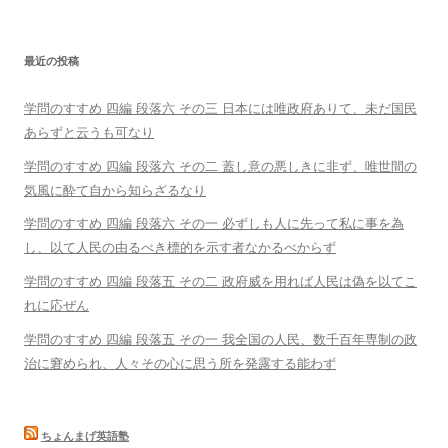
最近の投稿
学問のすすめ 四編 段落六 その三 日本には唯政府ありて、未だ国民
あらずと云うも可なり
学問のすすめ 四編 段落六 その二 蓋し意の悪しきに非ず、唯世間の
気風に酔て自から知らざるなり
学問のすすめ 四編 段落六 その一 必ずしも人に先って私に事を為
し、以て人民の由るべき標的を示す者なかるべからず
学問のすすめ 四編 段落五 その二 政府威を用れば人民は偽を以てこ
れに応ぜん
学問のすすめ 四編 段落五 その一 我全国の人民、数千百年専制の政
治に窘められ、人々その心に思う所を発露する能わず
ちょんまげ英語塾