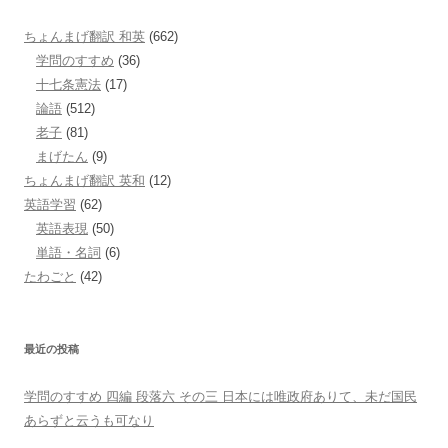
ちょんまげ翻訳 和英
(662)
学問のすすめ
(36)
十七条憲法
(17)
論語
(512)
老子
(81)
まげたん
(9)
ちょんまげ翻訳 英和
(12)
英語学習
(62)
英語表現
(50)
単語・名詞
(6)
たわごと
(42)
最近の投稿
学問のすすめ 四編 段落六 その三 日本には唯政府ありて、未だ国民
あらずと云うも可なり