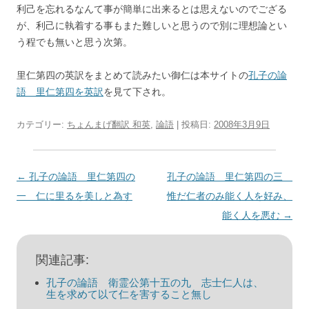
利己を忘れるなんて事が簡単に出来るとは思えないのでござる
が、利己に執着する事もまた難しいと思うので別に理想論とい
う程でも無いと思う次第。
里仁第四の英訳をまとめて読みたい御仁は本サイトの
孔子の論
語 里仁第四を英訳
を見て下され。
カテゴリー:
ちょんまげ翻訳 和英
,
論語
| 投稿日:
2008年3月9日
投
←
孔子の論語 里仁第四の
孔子の論語 里仁第四の三
稿
一 仁に里るを美しと為す
惟だ仁者のみ能く人を好み、
ナ
能く人を悪む
→
ビ
ゲ
関連記事:
ー
孔子の論語 衛霊公第十五の九 志士仁人は、
シ
生を求めて以て仁を害すること無し