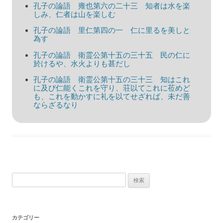
ョ
孔子の論語 雍也第六の二十三 知者は水を楽
しみ、仁者は山を楽しむ
ン
孔子の論語 里仁第四の一 仁に里るを美しと
為す
孔子の論語 衛霊公第十五の三十五 民の仁に
於けるや、水火よりも甚だし
孔子の論語 衛霊公第十五の三十三 知はこれ
に及び仁能くこれを守り、荘以てこれに莅めど
も、これを動かすに礼を以てせざれば、未だ善
ならざるなり
検
索:
カテゴリー