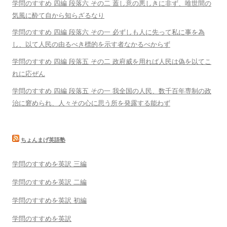
学問のすすめ 四編 段落六 その二 蓋し意の悪しきに非ず、唯世間の
気風に酔て自から知らざるなり
学問のすすめ 四編 段落六 その一 必ずしも人に先って私に事を為
し、以て人民の由るべき標的を示す者なかるべからず
学問のすすめ 四編 段落五 その二 政府威を用れば人民は偽を以てこ
れに応ぜん
学問のすすめ 四編 段落五 その一 我全国の人民、数千百年専制の政
治に窘められ、人々その心に思う所を発露する能わず
ちょんまげ英語塾
学問のすすめを英訳 三編
学問のすすめを英訳 二編
学問のすすめを英訳 初編
学問のすすめを英訳