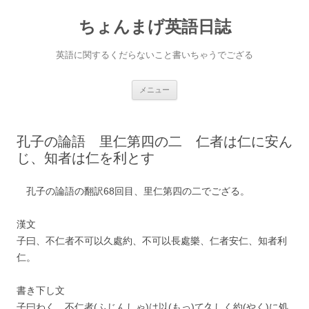
ちょんまげ英語日誌
英語に関するくだらないこと書いちゃうでござる
コ
メニュー
ン
テ
ン
ツ
へ
孔子の論語 里仁第四の二 仁者は仁に安ん
ス
キ
じ、知者は仁を利とす
ッ
プ
孔子の論語の翻訳68回目、里仁第四の二でござる。
漢文
子曰、不仁者不可以久處約、不可以長處樂、仁者安仁、知者利
仁。
書き下し文
子曰わく、不仁者(ふじんしゃ)は以(もっ)て久しく約(やく)に処