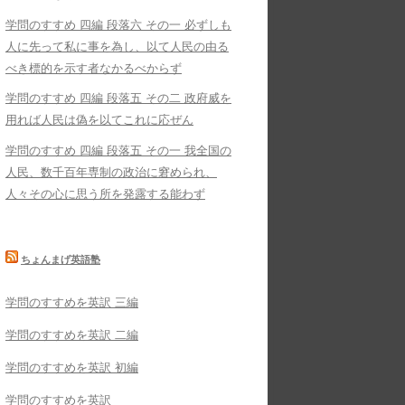
学問のすすめ 四編 段落六 その一 必ずしも
人に先って私に事を為し、以て人民の由る
べき標的を示す者なかるべからず
学問のすすめ 四編 段落五 その二 政府威を
用れば人民は偽を以てこれに応ぜん
学問のすすめ 四編 段落五 その一 我全国の
人民、数千百年専制の政治に窘められ、
人々その心に思う所を発露する能わず
ちょんまげ英語塾
学問のすすめを英訳 三編
学問のすすめを英訳 二編
学問のすすめを英訳 初編
学問のすすめを英訳