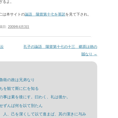
ざるよ。
仁は本サイトの
論語 陽貨第十七を英訳
を見て下され。
投稿日:
2009年4月3日
云
孔子の論語 陽貨第十七の十三 郷原は徳の
賊なり
→
魯衛の政は兄弟なり
ちを観て斯に仁を知る
の事は素を後にす。曰わく、礼は後か。
せずんば何を以て別たん
 人、己を潔くして以て進まば、其の潔きに与み