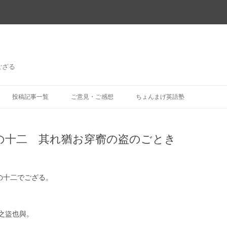
ござる
コ
ン
投稿記事一覧
ご意見・ご感想
ちょんまげ英語塾
テ
ン
ツ
へ
ス
の十二 其れ猶お穿窬の盗のごとき
キ
ッ
プ
の十二でござる。
之盜也與。