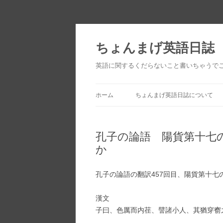
ちょんまげ英語日誌
英語に関するくだらないこと書いちゃうで
ホーム
ちょんまげ英語日誌について
孔子の論語 陽貨第十七
か
孔子の論語の翻訳457回目、陽貨第十七
漢文
子曰、色厲而内荏、譬諸小人、其猶穿窬