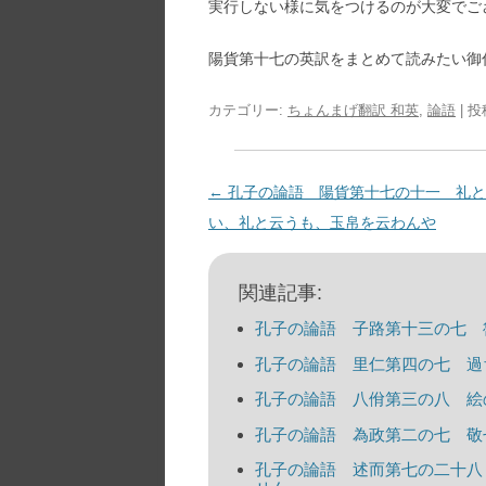
実行しない様に気をつけるのが大変でご
陽貨第十七の英訳をまとめて読みたい御
カテゴリー:
ちょんまげ翻訳 和英
,
論語
| 
投
←
孔子の論語 陽貨第十七の十一 礼と
稿
い、礼と云うも、玉帛を云わんや
ナ
ビ
関連記事:
ゲ
孔子の論語 子路第十三の七 
ー
孔子の論語 里仁第四の七 過
シ
孔子の論語 八佾第三の八 絵
ョ
孔子の論語 為政第二の七 敬
ン
孔子の論語 述而第七の二十八