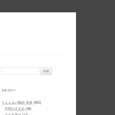
検
索:
カテゴリー
ちょんまげ翻訳 和英
(662)
学問のすすめ
(36)
十七条憲法
(17)