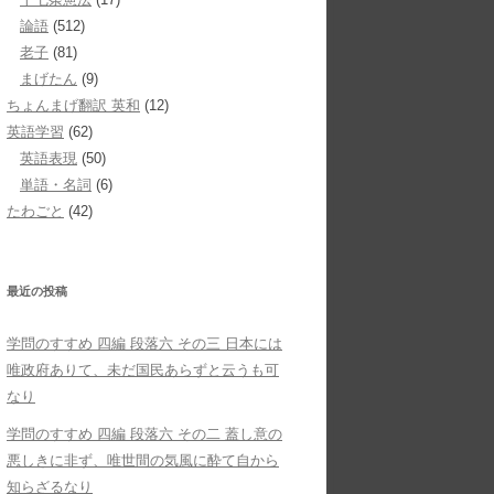
論語
(512)
老子
(81)
まげたん
(9)
ちょんまげ翻訳 英和
(12)
英語学習
(62)
英語表現
(50)
単語・名詞
(6)
たわごと
(42)
最近の投稿
学問のすすめ 四編 段落六 その三 日本には
唯政府ありて、未だ国民あらずと云うも可
なり
学問のすすめ 四編 段落六 その二 蓋し意の
悪しきに非ず、唯世間の気風に酔て自から
知らざるなり