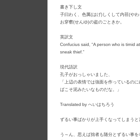
書き下し文
子曰わく、色厲(はげ)しくして内荏(やわ
お穿窬(せんゆ)の盗のごときか。
英訳文
Confucius said, “A person who is timid at
sneak thief.”
現代語訳
孔子がおっしゃいました、
「上辺の表情では強面を作っているのに
ばこそ泥みたいなものだな。」
Translated by へいはちろう
ずるい事ばかりが上手くなってしまうと
う～ん、思えば拙者も随分とずるい事を