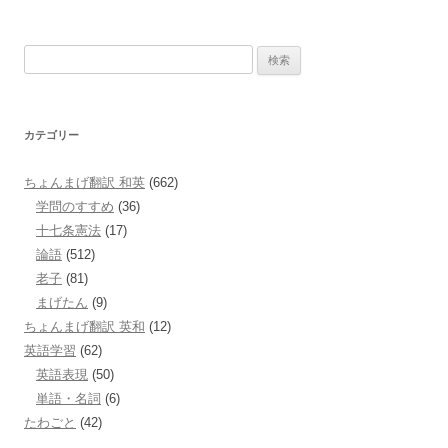
検
索:
カテゴリー
ちょんまげ翻訳 和英
(662)
学問のすすめ
(36)
十七条憲法
(17)
論語
(512)
老子
(81)
まげたん
(9)
ちょんまげ翻訳 英和
(12)
英語学習
(62)
英語表現
(50)
単語・名詞
(6)
たわごと
(42)