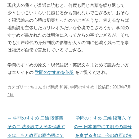
現代人の我々が普通に読むと、何度も同じ言葉を繰り返して
少々しつこいくらいに感じるかも知れないでござるが、おそら
く福沢諭吉の心境は切実だったのでござろうな。例えるならば
地動説を主張したガリレオみたいな心境でござろうか。学問の
すすめが書かれたのは明治に入ってからの事でござるが、それ
でも江戸時代の身分制度の影響が人々の間に色濃く残ってる事
は福沢が自伝で言及しているでござる。
学問のすすめの原文・現代語訳・英訳文をまとめて読みたい方
は本サイトの
学問のすすめを英訳
をご覧くだされ。
カテゴリー:
ちょんまげ翻訳 和英
,
学問のすすめ
| 投稿日:
2013年7月
4日
投
←
学問のすすめ 二編 段落四
学問のすすめ 二編 段落六 そ
稿
その二 法を設て人民を保護す
の一 日本国中にて明治の年号
ナ
るは、もと政府の商売柄にて
を奉ずる者は、今の政府の法