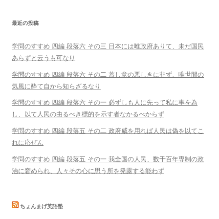
最近の投稿
学問のすすめ 四編 段落六 その三 日本には唯政府ありて、未だ国民
あらずと云うも可なり
学問のすすめ 四編 段落六 その二 蓋し意の悪しきに非ず、唯世間の
気風に酔て自から知らざるなり
学問のすすめ 四編 段落六 その一 必ずしも人に先って私に事を為
し、以て人民の由るべき標的を示す者なかるべからず
学問のすすめ 四編 段落五 その二 政府威を用れば人民は偽を以てこ
れに応ぜん
学問のすすめ 四編 段落五 その一 我全国の人民、数千百年専制の政
治に窘められ、人々その心に思う所を発露する能わず
ちょんまげ英語塾