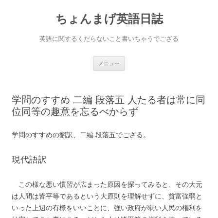
ちょんまげ英語日誌
英語に関するくだらないこと書いちゃうでござる
コ
メニュー
ン
テ
ン
ツ
へ
学問のすすめ 二編 段落五 人たる者は常に同
ス
キ
位同等の趣意を忘るべからず
ッ
プ
学問のすすめの翻訳、二編 段落五でござる。
現代語訳
この様な悪い慣習が広まった原因を探ってみると、その大元
は人間は皆平等であるという大原則を理解せずに、貧富強弱と
いった上辺の有様をいいことに、強い政府が弱い人民の権利を