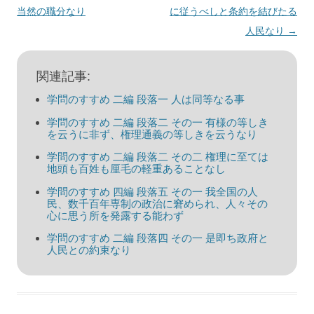
ビ
当然の職分なり
に従うべしと条約を結びたる
ゲ
人民なり
→
ー
シ
関連記事:
ョ
学問のすすめ 二編 段落一 人は同等なる事
ン
学問のすすめ 二編 段落二 その一 有様の等しき
を云うに非ず、権理通義の等しきを云うなり
学問のすすめ 二編 段落二 その二 権理に至ては
地頭も百姓も厘毛の軽重あることなし
学問のすすめ 四編 段落五 その一 我全国の人
民、数千百年専制の政治に窘められ、人々その
心に思う所を発露する能わず
学問のすすめ 二編 段落四 その一 是即ち政府と
人民との約束なり