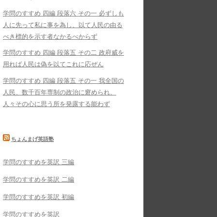
学問のすすめ 四編 段落六 その一 必ずしも
人に先って私に事を為し、以て人民の由る
べき標的を示す者なかるべからず
学問のすすめ 四編 段落五 その二 政府威を
用れば人民は偽を以てこれに応ぜん
学問のすすめ 四編 段落五 その一 我全国の
人民、数千百年専制の政治に窘められ、
人々その心に思う所を発露する能わず
ちょんまげ英語塾
学問のすすめを英訳 三編
学問のすすめを英訳 二編
学問のすすめを英訳 初編
学問のすすめを英訳