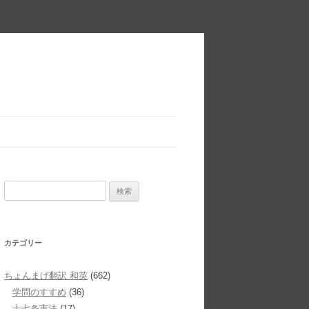
検
索:
カテゴリー
ちょんまげ翻訳 和英
(662)
学問のすすめ
(36)
十七条憲法
(17)