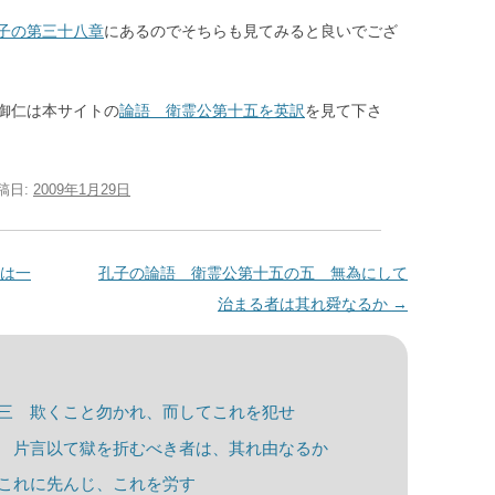
子の第三十八章
にあるのでそちらも見てみると良いでござ
御仁は本サイトの
論語 衛霊公第十五を英訳
を見て下さ
投稿日:
2009年1月29日
は一
孔子の論語 衛霊公第十五の五 無為にして
治まる者は其れ舜なるか
→
三 欺くこと勿かれ、而してこれを犯せ
 片言以て獄を折むべき者は、其れ由なるか
これに先んじ、これを労す