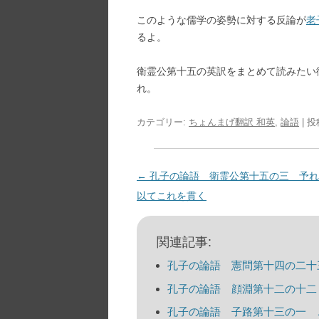
このような儒学の姿勢に対する反論が
老
るよ。
衛霊公第十五の英訳をまとめて読みたい
れ。
カテゴリー:
ちょんまげ翻訳 和英
,
論語
| 
投
←
孔子の論語 衛霊公第十五の三 予れ
稿
以てこれを貫く
ナ
ビ
関連記事:
ゲ
孔子の論語 憲問第十四の二十
ー
孔子の論語 顔淵第十二の十二
シ
孔子の論語 子路第十三の一 
ョ