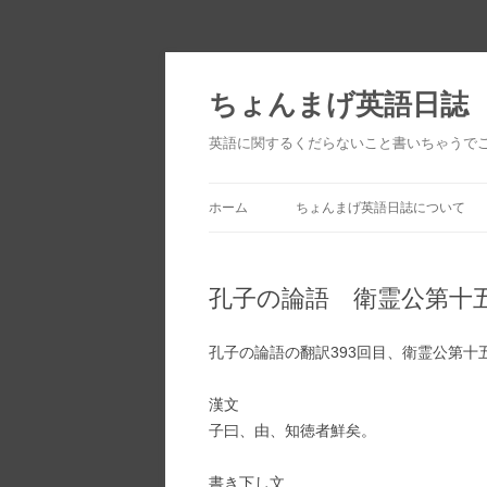
ちょんまげ英語日誌
英語に関するくだらないこと書いちゃうで
ホーム
ちょんまげ英語日誌について
孔子の論語 衛霊公第十
孔子の論語の翻訳393回目、衛霊公第十
漢文
子曰、由、知徳者鮮矣。
書き下し文