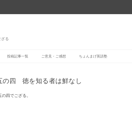
ござる
コ
ン
投稿記事一覧
ご意見・ご感想
ちょんまげ英語塾
テ
ン
ツ
へ
ス
五の四 徳を知る者は鮮なし
キ
ッ
プ
五の四でござる。