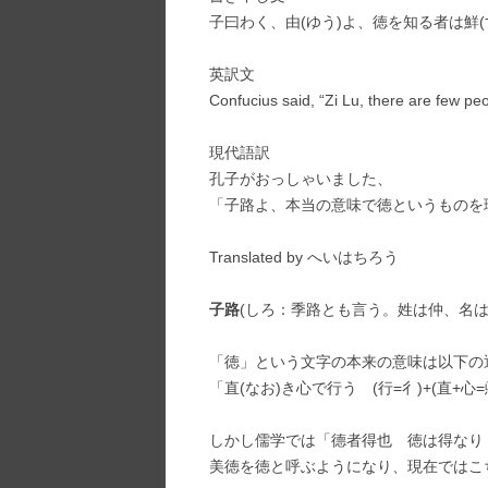
子曰わく、由(ゆう)よ、徳を知る者は鮮(
英訳文
Confucius said, “Zi Lu, there are few pe
現代語訳
孔子がおっしゃいました、
「子路よ、本当の意味で徳というものを
Translated by へいはちろう
子路
(しろ：季路とも言う。姓は仲、名
「徳」という文字の本来の意味は以下の
「直(なお)き心で行う (行=彳)+(直+心=
しかし儒学では「德者得也 徳は得なり 
美徳を徳と呼ぶようになり、現在ではこ