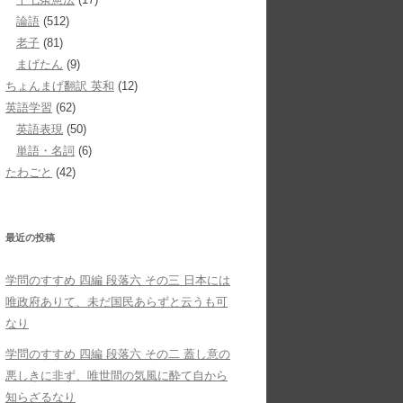
論語
(512)
老子
(81)
まげたん
(9)
ちょんまげ翻訳 英和
(12)
英語学習
(62)
英語表現
(50)
単語・名詞
(6)
たわごと
(42)
最近の投稿
学問のすすめ 四編 段落六 その三 日本には
唯政府ありて、未だ国民あらずと云うも可
なり
学問のすすめ 四編 段落六 その二 蓋し意の
悪しきに非ず、唯世間の気風に酔て自から
知らざるなり