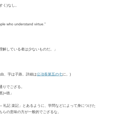
すく)なし。
ople who understand virtue.”
理解している者は少ないものだ。」
は由、字は子路。詳細は
公冶長第五の七
に。)
通りでござる。
悳)=徳」
– 礼記 楽記」とあるように、学問などによって身につけた
ちらの意味の方が一般的でござるな。