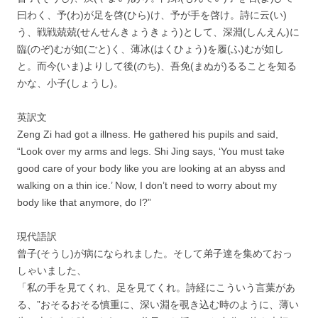
曰わく、予(わ)が足を啓(ひら)け、予が手を啓け。詩に云(い)
う、戦戦兢兢(せんせんきょうきょう)として、深淵(しんえん)に
臨(のぞ)むが如(ごと)く、薄冰(はくひょう)を履(ふ)むが如し
と。而今(いま)よりして後(のち)、吾免(まぬが)るることを知る
かな、小子(しょうし)。
英訳文
Zeng Zi had got a illness. He gathered his pupils and said,
“Look over my arms and legs. Shi Jing says, ‘You must take
good care of your body like you are looking at an abyss and
walking on a thin ice.’ Now, I don’t need to worry about my
body like that anymore, do I?”
現代語訳
曾子(そうし)が病になられました。そして弟子達を集めておっ
しゃいました、
「私の手を見てくれ、足を見てくれ。詩経にこういう言葉があ
る、”おそるおそる慎重に、深い淵を覗き込む時のように、薄い