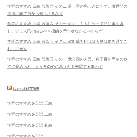
学問のすすめ 四編 段落六 その二 蓋し意の悪しきに非ず、唯世間の
気風に酔て自から知らざるなり
学問のすすめ 四編 段落六 その一 必ずしも人に先って私に事を為
し、以て人民の由るべき標的を示す者なかるべからず
学問のすすめ 四編 段落五 その二 政府威を用れば人民は偽を以てこ
れに応ぜん
学問のすすめ 四編 段落五 その一 我全国の人民、数千百年専制の政
治に窘められ、人々その心に思う所を発露する能わず
ちょんまげ英語塾
学問のすすめを英訳 三編
学問のすすめを英訳 二編
学問のすすめを英訳 初編
学問のすすめを英訳