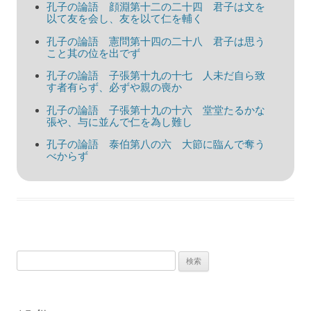
孔子の論語 顔淵第十二の二十四 君子は文を
シ
以て友を会し、友を以て仁を輔く
ョ
孔子の論語 憲問第十四の二十八 君子は思う
こと其の位を出でず
ン
孔子の論語 子張第十九の十七 人未だ自ら致
す者有らず、必ずや親の喪か
孔子の論語 子張第十九の十六 堂堂たるかな
張や、与に並んで仁を為し難し
孔子の論語 泰伯第八の六 大節に臨んで奪う
べからず
検
索: