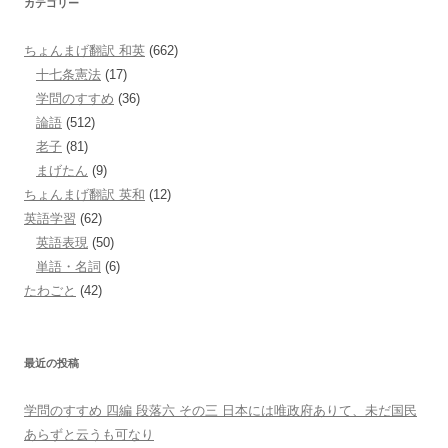
カテゴリー
ちょんまげ翻訳 和英
(662)
十七条憲法
(17)
学問のすすめ
(36)
論語
(512)
老子
(81)
まげたん
(9)
ちょんまげ翻訳 英和
(12)
英語学習
(62)
英語表現
(50)
単語・名詞
(6)
たわごと
(42)
最近の投稿
学問のすすめ 四編 段落六 その三 日本には唯政府ありて、未だ国民
あらずと云うも可なり