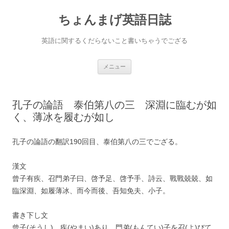
ちょんまげ英語日誌
英語に関するくだらないこと書いちゃうでござる
コ
メニュー
ン
テ
ン
ツ
へ
孔子の論語 泰伯第八の三 深淵に臨むが如
ス
キ
く、薄冰を履むが如し
ッ
プ
孔子の論語の翻訳190回目、泰伯第八の三でござる。
漢文
曾子有疾、召門弟子曰、啓予足、啓予手、詩云、戰戰兢兢、如
臨深淵、如履薄冰、而今而後、吾知免夫、小子。
書き下し文
曾子(そうし)、疾(やまい)あり。門弟(もんてい)子を召(よ)びて