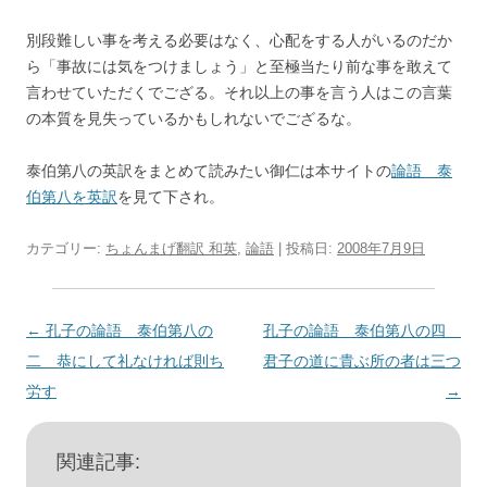
別段難しい事を考える必要はなく、心配をする人がいるのだか
ら「事故には気をつけましょう」と至極当たり前な事を敢えて
言わせていただくでござる。それ以上の事を言う人はこの言葉
の本質を見失っているかもしれないでござるな。
泰伯第八の英訳をまとめて読みたい御仁は本サイトの
論語 泰
伯第八を英訳
を見て下され。
カテゴリー:
ちょんまげ翻訳 和英
,
論語
| 投稿日:
2008年7月9日
投
←
孔子の論語 泰伯第八の
孔子の論語 泰伯第八の四
稿
二 恭にして礼なければ則ち
君子の道に貴ぶ所の者は三つ
ナ
労す
→
ビ
ゲ
関連記事:
ー