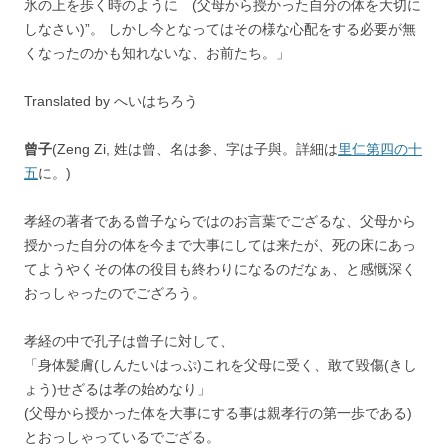
氷の上を歩く時のように (父母から授かった自分の体を大切に
しなさい)”。 しかし今となってはその様な心配をする必要が無
くなったのかも知れないな、お前たち。」
Translated by へいはちろう
曾子
(Zeng Zi, 姓は曾、名は参、字は子與。詳細は
里仁第四の十
五
に。)
孝経の著者である曾子ならではのお言葉でござるな、父母から
授かった自分の体を今まで大事にしては来たが、死の床にあっ
てようやくその体の役目も終わりになるのだなぁ、と感慨深く
おっしゃったのでござろう。
孝経の中で孔子は曾子に対して、
「身体髪膚(しんたいはっぷ)これを父母に受く、敢て毀傷(きし
ょう)せざるは孝の始めなり」
(父母から授かった体を大事にする事は親孝行の第一歩である)
とおっしゃっているでござる。