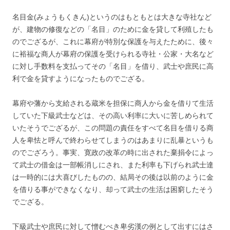
名目金(みょうもくきん)というのはもともとは大きな寺社など
が、建物の修復などの「名目」のために金を貸して利殖したも
のでござるが、これに幕府が特別な保護を与えたために、後々
に裕福な商人が幕府の保護を受けられる寺社・公家・大名など
に対し手数料を支払ってその「名目」を借り、武士や庶民に高
利で金を貸すようになったものでござる。
幕府や藩から支給される蔵米を担保に商人から金を借りて生活
していた下級武士などは、その高い利率に大いに苦しめられて
いたそうでござるが、この問題の責任をすべて名目を借りる商
人を卑怯と呼んで終わらせてしまうのはあまりに乱暴というも
のでござろう。事実、寛政の改革の時に出された棄捐令によっ
て武士の借金は一部帳消しにされ、また利率も下げられ武士達
は一時的には大喜びしたものの、結局その後は以前のように金
を借りる事ができなくなり、却って武士の生活は困窮したそう
でござる。
下級武士や庶民に対して憎むべき卑劣漢の例として出すにはさ