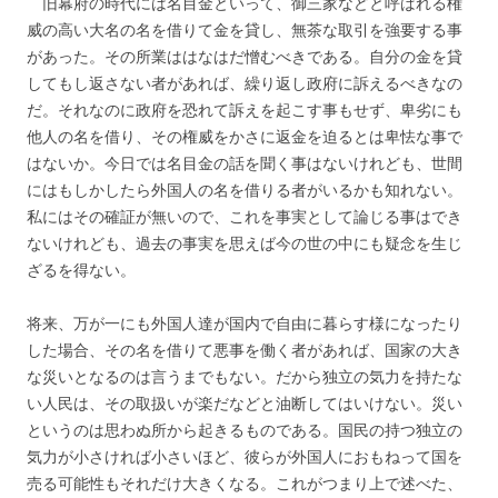
旧幕府の時代には名目金といって、御三家などと呼ばれる権
威の高い大名の名を借りて金を貸し、無茶な取引を強要する事
があった。その所業ははなはだ憎むべきである。自分の金を貸
してもし返さない者があれば、繰り返し政府に訴えるべきなの
だ。それなのに政府を恐れて訴えを起こす事もせず、卑劣にも
他人の名を借り、その権威をかさに返金を迫るとは卑怯な事で
はないか。今日では名目金の話を聞く事はないけれども、世間
にはもしかしたら外国人の名を借りる者がいるかも知れない。
私にはその確証が無いので、これを事実として論じる事はでき
ないけれども、過去の事実を思えば今の世の中にも疑念を生じ
ざるを得ない。
将来、万が一にも外国人達が国内で自由に暮らす様になったり
した場合、その名を借りて悪事を働く者があれば、国家の大き
な災いとなるのは言うまでもない。だから独立の気力を持たな
い人民は、その取扱いが楽だなどと油断してはいけない。災い
というのは思わぬ所から起きるものである。国民の持つ独立の
気力が小さければ小さいほど、彼らが外国人におもねって国を
売る可能性もそれだけ大きくなる。これがつまり上で述べた、