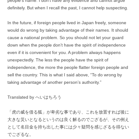
people’s name. I don’t have any evidence and cannot argue
definitely. But when I recall the past, I cannot help suspecting.
In the future, if foreign people lived in Japan freely, someone
would do wrong by taking advantage of their names. It should
cause a national problem. So you should not let your guard
down when the people don’t have the spirit of independence
even if it is convenient for you. A problem always happens
unexpectedly. The less the people have the spirit of
independence, the more the people flatter foreign people and
sell the country. This is what I said above, “To do wrong by
taking advantage of another person’s authority.”
Translated by へいはちろう
「虎の威を借る狐」が卑劣な事であり、これを放置すれば後に
大きな災いとなるというのは良く解るのでござるが、その例え
として名目金を持ち出した事には少々疑問を感じざるを得ない
でござるな。