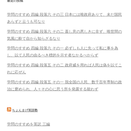
最近の投稿
学問のすすめ 四編 段落六 その三 日本には唯政府ありて、未だ国民
あらずと云うも可なり
学問のすすめ 四編 段落六 その二 蓋し意の悪しきに非ず、唯世間の
気風に酔て自から知らざるなり
学問のすすめ 四編 段落六 その一 必ずしも人に先って私に事を為
し、以て人民の由るべき標的を示す者なかるべからず
学問のすすめ 四編 段落五 その二 政府威を用れば人民は偽を以てこ
れに応ぜん
学問のすすめ 四編 段落五 その一 我全国の人民、数千百年専制の政
治に窘められ、人々その心に思う所を発露する能わず
ちょんまげ英語塾
学問のすすめを英訳 三編