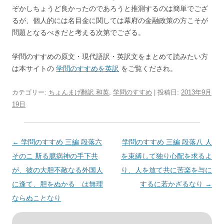
ぞかしちょうど良かったのであろうと推測するのは簡単でござ
るが、個人的には名目金に関しては幕府の金融政策の方こそが
問題となるべきだと考える次第でござる。
学問のすすめの原文・現代語訳・英訳文をまとめて読みたい方
は本サイトの
学問のすすめを英訳
をご覧くだされ。
カテゴリー:
ちょんまげ翻訳 和英
,
学問のすすめ
| 投稿日:
2013年9月
19日
投
←
学問のすすめ 三編 段落六
学問のすすめ 三編 段落八 人
稿
そのニ 斯る臆病神の手下共
を束縛して独り心配を求るよ
ナ
が、彼の大胆不敵なる外国人
り、人を放て共に苦楽を与に
ビ
に逢て、胆をぬかるゝは無理
するに若かざるなり
→
ゲ
ならぬことなり
ー