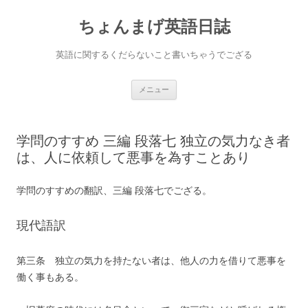
ちょんまげ英語日誌
英語に関するくだらないこと書いちゃうでござる
コ
メニュー
ン
テ
ン
ツ
へ
学問のすすめ 三編 段落七 独立の気力なき者
ス
キ
は、人に依頼して悪事を為すことあり
ッ
プ
学問のすすめの翻訳、三編 段落七でござる。
現代語訳
第三条 独立の気力を持たない者は、他人の力を借りて悪事を
働く事もある。