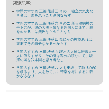
シ
関連記事:
ョ
学問のすすめ 三編 段落三 その一 独立の気力な
ン
き者は、国を思うこと深切ならず
学問のすすめ 三編 段落六 そのニ 斯る臆病神の
手下共が、彼の大胆不敵なる外国人に逢て、胆
をぬかるゝは無理ならぬことなり
学問のすすめ 三編 段落四 既にその権義あれば、
亦随てその職分なかるべからず
学問のすすめ 三編 段落五 駿河の人民は唯義元一
人に依りすがり、その身は客分の積りにて、駿
河の国を我本国と思う者なし
学問のすすめ 三編 段落八 人を束縛して独り心配
を求るより、人を放て共に苦楽を与にするに若
かざるなり