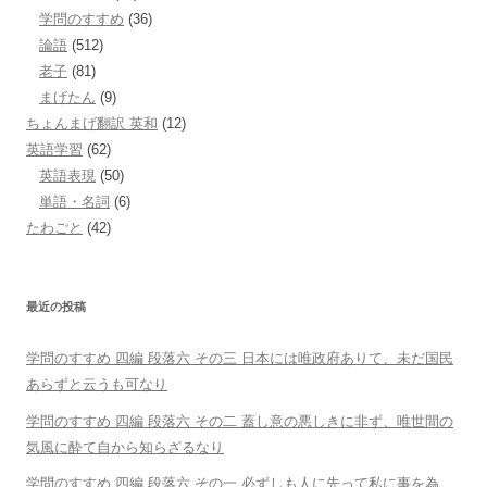
学問のすすめ
(36)
論語
(512)
老子
(81)
まげたん
(9)
ちょんまげ翻訳 英和
(12)
英語学習
(62)
英語表現
(50)
単語・名詞
(6)
たわごと
(42)
最近の投稿
学問のすすめ 四編 段落六 その三 日本には唯政府ありて、未だ国民
あらずと云うも可なり
学問のすすめ 四編 段落六 その二 蓋し意の悪しきに非ず、唯世間の
気風に酔て自から知らざるなり
学問のすすめ 四編 段落六 その一 必ずしも人に先って私に事を為