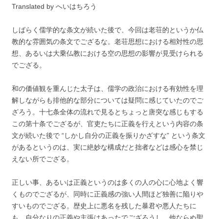
Translated by へいはちろう
しばらく儒学的な条文が続いた後で、今回は老荘的というか仏
教的な雰囲気の条文でござるな。老荘思想における相対性の思
想、あるいは大乗仏教における空の思想の影響が見受けられる
でござる。
和の価値観を重んじた太子は、儒学の政治における有効性を理
解しながらも排他的な部分については疑問に感じていたのでご
ざろう。十七条全体の流れで見るとちょっと唐突な感じもする
この第十条でござるが、官吏たちに正義を行えという内容の条
文が続いた後で “しかし自分の正義を振りかざすな” という条文
があるというのは、実に絶妙な構成だと拙者などは感心を禁じ
えない所でござる。
正しい事、あるいは正義というのは多くの人の心に心地よく響
くものでござるが、同時に正義感の強い人間ほど独善に陥りや
すいものでござる。歴史上に悪名を残した暴君や悪人たちに
も、自分なりの正義や主張はあったでござろうし、他ならぬ聖