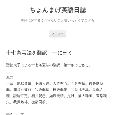
ちょんまげ英語日誌
英語に関するくだらないこと書いちゃうでござる
コ
メニュー
ン
テ
ン
ツ
へ
十七条憲法を翻訳 十に曰く
ス
キ
ッ
プ
聖徳太子による十七条憲法の翻訳、第十条でござる。
原文
十曰、絶忿棄瞋、不怒人違。人皆有心。々各有執。彼是則我
非。我是則彼非。我必非聖。彼必非愚。共是凡夫耳。是非之
理、詎能可定。相共賢愚、如鐶无端。是以、彼人雖瞋、還恐我
失。我獨雖得、從衆同擧。
書き下し文