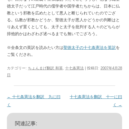
徳太子だって江戸時代の儒学者や国学者たちからは、日本に仏
教という邪教を広めたとして悪人と断じられていたのでござ
る。仏教が邪教かどうか、聖徳太子が悪人かどうかの判断はと
りあえず置くとしても、太子と太子を批判する人々のどちらが
排他的かはわざわざ述べるまでも無いでござろう。
※全条文の英訳を読みたい方は
聖徳太子の十七条憲法を英訳
を
ご覧くだされ。
カテゴリー:
ちょんまげ翻訳 和英
,
十七条憲法
| 投稿日:
2007年4月28
日
投
←
十七条憲法を翻訳 九に曰
十七条憲法を翻訳 十一に曰
稿
く
く
→
ナ
ビ
関連記事: