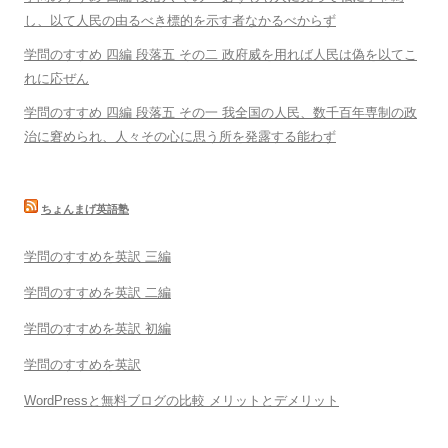
し、以て人民の由るべき標的を示す者なかるべからず
学問のすすめ 四編 段落五 その二 政府威を用れば人民は偽を以てこ
れに応ぜん
学問のすすめ 四編 段落五 その一 我全国の人民、数千百年専制の政
治に窘められ、人々その心に思う所を発露する能わず
ちょんまげ英語塾
学問のすすめを英訳 三編
学問のすすめを英訳 二編
学問のすすめを英訳 初編
学問のすすめを英訳
WordPressと無料ブログの比較 メリットとデメリット