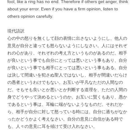
fool, like a ring has no end. Therefore if others get anger, think
about your error. Even if you have a firm opinion, listen to
others opinion carefully.
現代語訳
心の中の怒りを無くして顔の表情に出さないようにし、他人の
意見が自分と違っても怒らないようにしなさい。人にはそれぞ
れの心があり、それぞれの考え方というものがあるのだ。相手
が良いという事でも自分にとっては悪いという事もあり、自分
が良いという事でも相手にとっては悪いという事もある。自分
は決して間違いを犯さぬ聖人ではないし、相手が間違いだらけ
の愚者というわけでもない。お互いが平凡なただの人間なの
だ。そもそも良いとか悪いとか判断する道理を、ただの人間の
身でどうやって決めるというのか。お互いに賢くもあり、愚か
であるという事は、耳輪に端がないようなものだ。それだか
ら、相手が自分に対して怒っている時には、自分に過ちがなか
ったかどうかよく考えなさい。自分の意見に自信がある時で
も、人々の意見に耳を傾けて受け入れなさい。