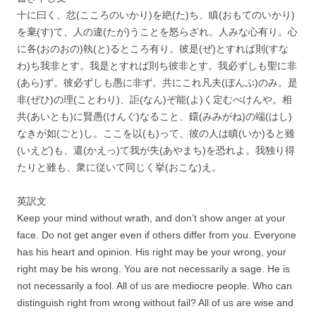
十に曰く、忿(こころのいかり)を絶(た)ち、瞋(おもてのいかり)
を棄(す)て、人の違(たが)うことを怒らざれ。人みな心有り。心
に各(おのおの)執(と)るところ有り。彼是(ぜ)とすれば則(すな
わ)ち我非とす。我是とすれば則ち彼非とす。我必ずしも聖に非
(あら)ず。彼必ずしも愚に非ず。共にこれ凡夫(ぼんぷ)のみ。是
非(ぜひ)の理(ことわり)、詎(なん)ぞ能(よ)く定むべけんや。相
共(あいとも)に賢愚(けんぐ)なること、鐶(みみがね)の端(はし)
なきが如(ごと)し。ここを以(も)って、彼の人は瞋(いか)ると雖
(いえど)も、還(かえっ)て我が失(あやまち)を恐れよ。我独り得
たりと雖も、衆に従いて同じく挙(おこな)え。
英訳文
Keep your mind without wrath, and don’t show anger at your
face. Do not get anger even if others differ from you. Everyone
has his heart and opinion. His right may be your wrong, your
right may be his wrong. You are not necessarily a sage. He is
not necessarily a fool. All of us are mediocre people. Who can
distinguish right from wrong without fail? All of us are wise and