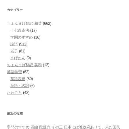
カテゴリー
ちょんまげ翻訳 和英
(662)
十七条憲法
(17)
学問のすすめ
(36)
論語
(512)
老子
(81)
まげたん
(9)
ちょんまげ翻訳 英和
(12)
英語学習
(62)
英語表現
(50)
単語・名詞
(6)
たわごと
(42)
最近の投稿
学問のすすめ 四編 段落六 その三 日本には唯政府ありて、未だ国民