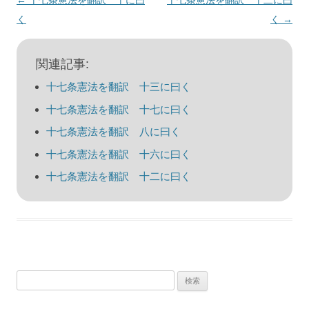
投
←
十七条憲法を翻訳 十に曰
十七条憲法を翻訳 十二に曰
稿
く
く
→
ナ
ビ
関連記事:
ゲ
十七条憲法を翻訳 十三に曰く
ー
十七条憲法を翻訳 十七に曰く
シ
十七条憲法を翻訳 八に曰く
ョ
十七条憲法を翻訳 十六に曰く
ン
十七条憲法を翻訳 十二に曰く
検
索: