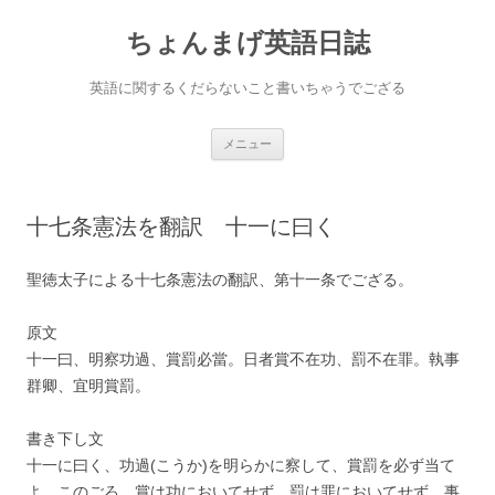
ちょんまげ英語日誌
英語に関するくだらないこと書いちゃうでござる
コ
メニュー
ン
テ
ン
ツ
へ
十七条憲法を翻訳 十一に曰く
ス
キ
ッ
プ
聖徳太子による十七条憲法の翻訳、第十一条でござる。
原文
十一曰、明察功過、賞罰必當。日者賞不在功、罰不在罪。執事
群卿、宜明賞罰。
書き下し文
十一に曰く、功過(こうか)を明らかに察して、賞罰を必ず当て
よ。このごろ、賞は功においてせず、罰は罪においてせず、事