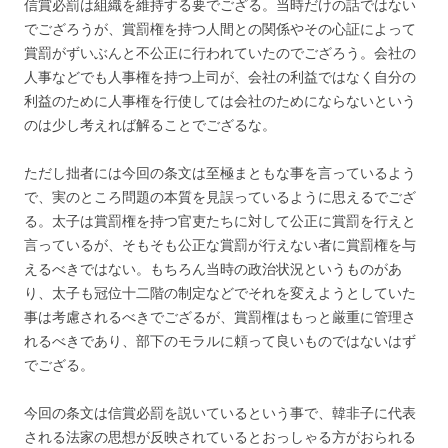
信賞必罰は組織を維持する要でござる。当時だけの話ではない
でござろうが、賞罰権を持つ人間との関係やその心証によって
賞罰がずいぶんと不公正に行われていたのでござろう。会社の
人事などでも人事権を持つ上司が、会社の利益ではなく自分の
利益のために人事権を行使しては会社のためにならないという
のは少し考えれば解ることでござるな。
ただし拙者には今回の条文は至極まともな事を言っているよう
で、実のところ問題の本質を見誤っているように思えるでござ
る。太子は賞罰権を持つ官吏たちに対して公正に賞罰を行えと
言っているが、そもそも公正な賞罰が行えない者に賞罰権を与
えるべきではない。もちろん当時の政治状況というものがあ
り、太子も冠位十二階の制定などでそれを変えようとしていた
事は考慮されるべきでござるが、賞罰権はもっと厳重に管理さ
れるべきであり、部下のモラルに頼って良いものではないはず
でござる。
今回の条文は信賞必罰を説いているという事で、韓非子に代表
される法家の思想が反映されているとおっしゃる方がおられる