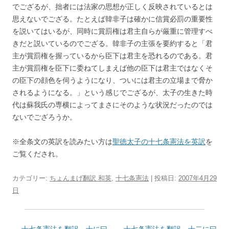
でござるが、拙者には法家の思想が正しく反映されているとは
思えないでござる。たとえば韓非子は確かに信賞必罰の重要性
を説いてはいるが、同時に賞罰権は君主自らが厳重に管理すべ
きだと説いているのでござる。韓非子の主張を要約すると「君
主が賞罰権を握っているから臣下は君主を恐れるのである。君
主が賞罰権を臣下に委ねてしまえば他の臣下は君主ではなくそ
の臣下の顔色を伺うようになり、ついには君主の立場まで脅か
されるようになる。」という感じでござるが、太子の生きた時
代は蘇我氏の専横によってまさにそのような状況だったのでは
ないでござろうか。
※全条文の英訳を読みたい方は
聖徳太子の十七条憲法を英訳
を
ご覧くだされ。
カテゴリー:
ちょんまげ翻訳 和英
,
十七条憲法
| 投稿日:
2007年4月29
日