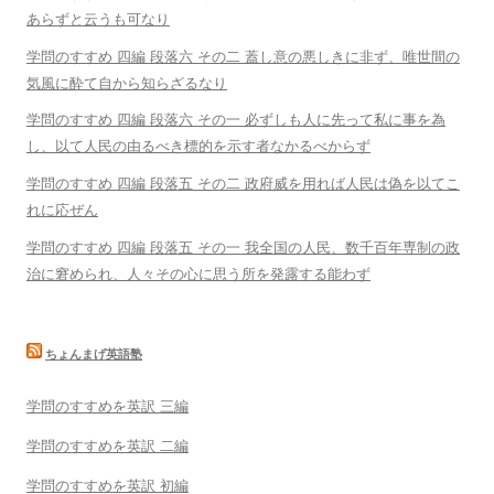
あらずと云うも可なり
学問のすすめ 四編 段落六 その二 蓋し意の悪しきに非ず、唯世間の
気風に酔て自から知らざるなり
学問のすすめ 四編 段落六 その一 必ずしも人に先って私に事を為
し、以て人民の由るべき標的を示す者なかるべからず
学問のすすめ 四編 段落五 その二 政府威を用れば人民は偽を以てこ
れに応ぜん
学問のすすめ 四編 段落五 その一 我全国の人民、数千百年専制の政
治に窘められ、人々その心に思う所を発露する能わず
ちょんまげ英語塾
学問のすすめを英訳 三編
学問のすすめを英訳 二編
学問のすすめを英訳 初編