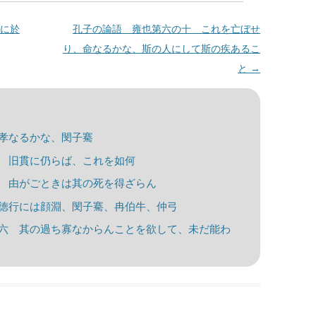
に於
孔子の論語 雍也第六の十 これを亡ぼせ
り、命なるかな、斯の人にして斯の疾あるこ
と
→
孝なるかな、閔子騫
 旧貫に仍らば、これを如何
 由がごときは其の死を得ざらん
徳行には顔淵、閔子騫、冉伯牛、仲弓
六 其の過ち寡なからんことを欲して、未だ能わ