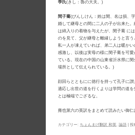
季氏
(きし：魯の大夫。)
閔子騫
(びんしけん：姓は閔、名は損、
婚して継母との間に二人の子が出来た。
は綿入りの着物を与えたが、閔子騫 に
のを見て、父が継母と離縁しようと言う
私一人が凍えていれば、弟二人は暖かい
感激し、以後は実母の様に閔子騫を可愛
ている。現在の中国の山東省沂水県に閔
場所として伝えられている。)
顔回らとともにに徳行を持って孔子に讃
適応し出世の道を行くよりは学問の道を
とは極端でござるな。
雍也第六の英訳をまとめて読みたい御仁
カテゴリー:
ちょんまげ翻訳 和英
,
論語
| 