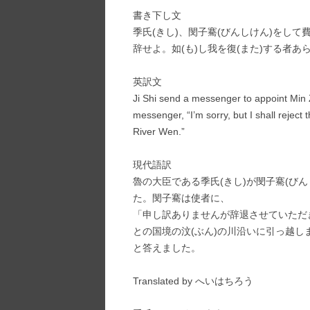
書き下し文
季氏(きし)、閔子騫(びんしけん)をして
辞せよ。如(も)し我を復(また)する者あ
英訳文
Ji Shi send a messenger to appoint Min Z
messenger, “I’m sorry, but I shall reject t
River Wen.”
現代語訳
魯の大臣である季氏(きし)が閔子騫(び
た。閔子騫は使者に、
「申し訳ありませんが辞退させていただ
との国境の汶(ぶん)の川沿いに引っ越し
と答えました。
Translated by へいはちろう