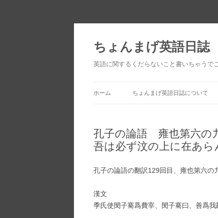
ちょんまげ英語日誌
英語に関するくだらないこと書いちゃうで
ホーム
ちょんまげ英語日誌について
孔子の論語 雍也第六の
吾は必ず汶の上に在あら
孔子の論語の翻訳129回目、雍也第六の
漢文
季氏使閔子騫爲費宰、閔子騫曰、善爲我