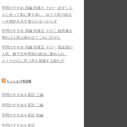
学問のすすめ 四編 段落六 その一 必ずしも
人に先って私に事を為し、以て人民の由る
べき標的を示す者なかるべからず
学問のすすめ 四編 段落五 その二 政府威を
用れば人民は偽を以てこれに応ぜん
学問のすすめ 四編 段落五 その一 我全国の
人民、数千百年専制の政治に窘められ、
人々その心に思う所を発露する能わず
ちょんまげ英語塾
学問のすすめを英訳 三編
学問のすすめを英訳 二編
学問のすすめを英訳 初編
学問のすすめを英訳