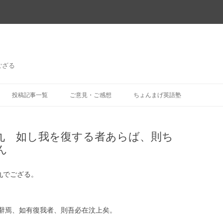
ござる
コ
ン
投稿記事一覧
ご意見・ご感想
ちょんまげ英語塾
テ
ン
ツ
へ
ス
九 如し我を復する者あらば、則ち
キ
ッ
ん
プ
九でござる。
辭焉、如有復我者、則吾必在汶上矣。