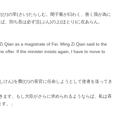
費(ひ)の宰(さい)たらしむ。閔子騫が曰わく、善く我が為に
らば、則ち吾は必ず汶(ぶん)の上(ほとり)に在あらん。
i Qian as a magistrate of Fei. Ming Zi Qian said to the
he offer. If the minister insists again, I have to move to
んしけん)を費(ひ)の長官に任命しようとして使者を送ってき
きます。もし大臣がさらに求められるようならば、私は斉
ます。」