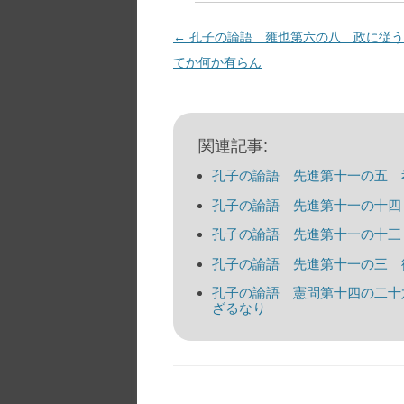
投
←
孔子の論語 雍也第六の八 政に従う
稿
てか何か有らん
ナ
ビ
ゲ
関連記事:
ー
孔子の論語 先進第十一の五 
シ
孔子の論語 先進第十一の十四
ョ
孔子の論語 先進第十一の十三
ン
孔子の論語 先進第十一の三 
孔子の論語 憲問第十四の二十
ざるなり