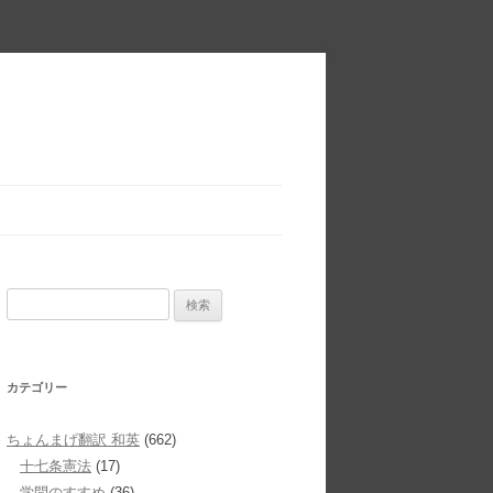
検
索:
カテゴリー
ちょんまげ翻訳 和英
(662)
十七条憲法
(17)
学問のすすめ
(36)