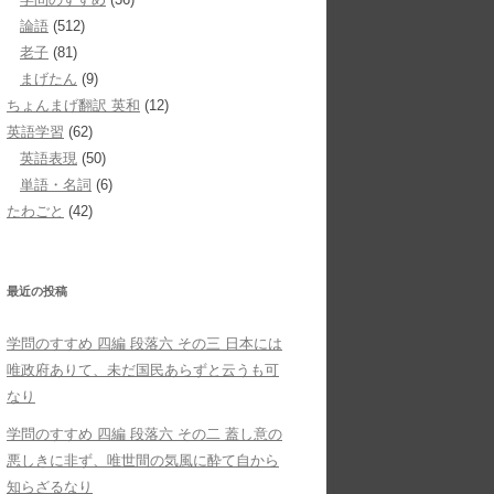
論語
(512)
老子
(81)
まげたん
(9)
ちょんまげ翻訳 英和
(12)
英語学習
(62)
英語表現
(50)
単語・名詞
(6)
たわごと
(42)
最近の投稿
学問のすすめ 四編 段落六 その三 日本には
唯政府ありて、未だ国民あらずと云うも可
なり
学問のすすめ 四編 段落六 その二 蓋し意の
悪しきに非ず、唯世間の気風に酔て自から
知らざるなり