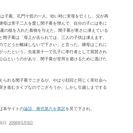
字は子騫。孔門十哲の一人。幼い時に実母を亡くし、父が再
継母は実子二人を愛し閔子騫を憎んで、自分の子には冬に
は蘆の穂を入れた着物を与えた。閔子騫が寒さに凍えている
と閔子騫は「母上が去られては、三人の子供は凍えます。
のでどうか離縁しないで下さい」と言った。継母はこれに
がったという。先進第十一で孔子に孝行者として賞賛され
公山というのがあり、閔子騫が登用を避けるために逃げた
えられる閔子騫でござるが、やはり顔回と同じく実社会へ
突き進むタイプなのでござろうか。しかし引越しまでする
は本サイトの
論語 雍也第六を英訳
を見て下され。
投稿日:
2008年5月9日