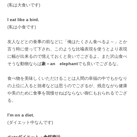
(私は大食いです)
I eat like a bird.
(私は小食です)
友人などとの食事の前などに「俺はたくさん食べるよ～」とか
言う時に使って下され、このような比喩表現を使うとより表現
に幅が出来るので憶えておくと良いでござるよ。また沢山食べ
そうな動物ならば
象
＝
an elephant
でも良いでござるな。
食べ物を美味しくいただけることは人間の幸福の中でもかなり
の上位に入ると拙者などは思うのでござるが、残念ながら健康
や美のために食事を我慢せねばならない御仁もおられるでござ
る。
I’m on a diet.
(ダイエット中なんです)