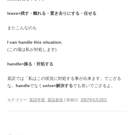
leave=残す・離れる・置き去りにする・任せる
またこんなのも
I can handle this situation.
(この場は私が対処します)
handle=操る・対処する
直訳では「私はこの状況に対処する事が出来ます」でござる
な。
handle
でなく
solve=解決する
でも良いでござるよ。
カテゴリー:
英語学習
,
英語表現
| 投稿日:
2007年6月20日