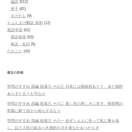
論語
(512)
老子
(81)
まげたん
(9)
ちょんまげ翻訳 英和
(12)
英語学習
(62)
英語表現
(50)
単語・名詞
(6)
たわごと
(42)
最近の投稿
学問のすすめ 四編 段落六 その三 日本には唯政府ありて、未だ国民
あらずと云うも可なり
学問のすすめ 四編 段落六 その二 蓋し意の悪しきに非ず、唯世間の
気風に酔て自から知らざるなり
学問のすすめ 四編 段落六 その一 必ずしも人に先って私に事を為
し、以て人民の由るべき標的を示す者なかるべからず