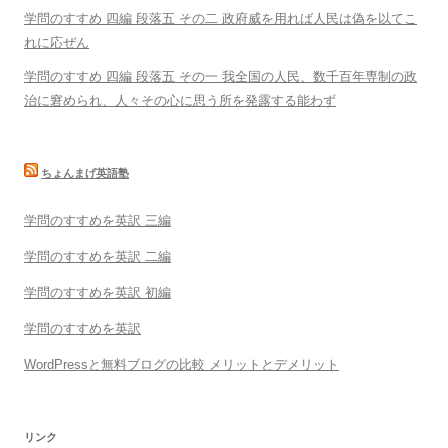
学問のすすめ 四編 段落五 その二 政府威を用れば人民は偽を以てこ
れに応ぜん
学問のすすめ 四編 段落五 その一 我全国の人民、数千百年専制の政
治に窘められ、人々その心に思う所を発露する能わず
ちょんまげ英語塾
学問のすすめを英訳 三編
学問のすすめを英訳 二編
学問のすすめを英訳 初編
学問のすすめを英訳
WordPressと無料ブログの比較 メリットとデメリット
リンク