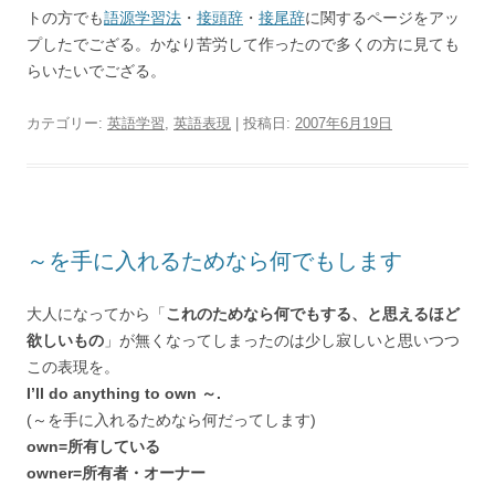
トの方でも
語源学習法
・
接頭辞
・
接尾辞
に関するページをアッ
プしたでござる。かなり苦労して作ったので多くの方に見ても
らいたいでござる。
カテゴリー:
英語学習
,
英語表現
| 投稿日:
2007年6月19日
～を手に入れるためなら何でもします
大人になってから「
これのためなら何でもする、と思えるほど
欲しいもの
」が無くなってしまったのは少し寂しいと思いつつ
この表現を。
I’ll do anything to own ～.
(～を手に入れるためなら何だってします)
own=所有している
owner=所有者・オーナー