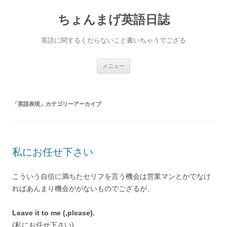
ちょんまげ英語日誌
英語に関するくだらないこと書いちゃうでござる
コ
メニュー
ン
テ
ン
ツ
へ
「
英語表現
」カテゴリーアーカイブ
ス
キ
ッ
プ
私にお任せ下さい
こういう自信に満ちたセリフを言う機会は営業マンとかでなけ
ればあんまり機会ががないものでござるが、
Leave it to me (,please).
(私にお任せ下さい)