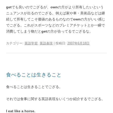
get
でも良いのでござるが、
own
の方がより所有したいという
ニュアンスが出るのでござる。例えば家や車・美術品などは継
続して所有してこそ価値のあるものなので
own
の方がいい感じ
でござる。これがスポーツなどのプレミアチケットとか一瞬で
消費してしまう物だと
get
の方が合ってるでござるな。
カテゴリー:
英語学習
,
英語表現
| 投稿日:
2007年6月18日
食べることは生きること
食べることは生きることでござる。
それでは食事に関する英語表現をいくつか紹介するでござる。
I eat like a horse.