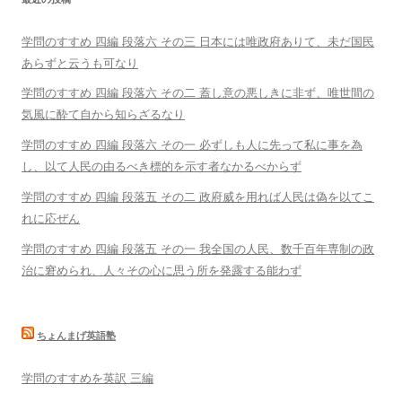
学問のすすめ 四編 段落六 その三 日本には唯政府ありて、未だ国民
あらずと云うも可なり
学問のすすめ 四編 段落六 その二 蓋し意の悪しきに非ず、唯世間の
気風に酔て自から知らざるなり
学問のすすめ 四編 段落六 その一 必ずしも人に先って私に事を為
し、以て人民の由るべき標的を示す者なかるべからず
学問のすすめ 四編 段落五 その二 政府威を用れば人民は偽を以てこ
れに応ぜん
学問のすすめ 四編 段落五 その一 我全国の人民、数千百年専制の政
治に窘められ、人々その心に思う所を発露する能わず
ちょんまげ英語塾
学問のすすめを英訳 三編