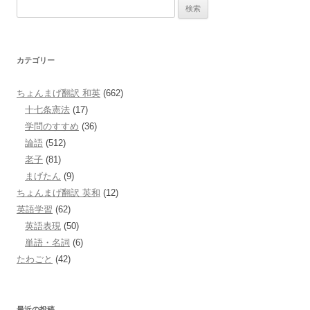
検
索:
カテゴリー
ちょんまげ翻訳 和英
(662)
十七条憲法
(17)
学問のすすめ
(36)
論語
(512)
老子
(81)
まげたん
(9)
ちょんまげ翻訳 英和
(12)
英語学習
(62)
英語表現
(50)
単語・名詞
(6)
たわごと
(42)
最近の投稿