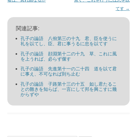
ナ
者は、其れ由なるか
無く、これを行うには忠を以
ビ
てす
→
ゲ
ー
関連記事:
シ
孔子の論語 八佾第三の十九 君、臣を使うに
ョ
礼を以てし、臣、君に事うるに忠を以てす
ン
孔子の論語 顔淵第十二の十九 草、これに風
を上うれば、必らず偃す
孔子の論語 先進第十一の二十四 道を以て君
に事え、不可なれば則ち止む
孔子の論語 子路第十三の十五 如し君たるこ
との難きを知らば、一言にして邦を興こすに幾
からずや