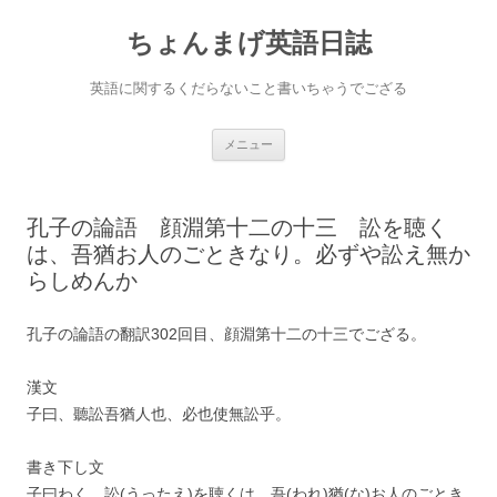
ちょんまげ英語日誌
英語に関するくだらないこと書いちゃうでござる
コ
メニュー
ン
テ
ン
ツ
へ
孔子の論語 顔淵第十二の十三 訟を聴く
ス
キ
は、吾猶お人のごときなり。必ずや訟え無か
ッ
プ
らしめんか
孔子の論語の翻訳302回目、顔淵第十二の十三でござる。
漢文
子曰、聽訟吾猶人也、必也使無訟乎。
書き下し文
子曰わく、訟(うったえ)を聴くは、吾(われ)猶(な)お人のごとき