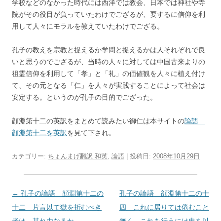
学校などのなかった時代には西洋では教会、日本では神社や寺
院がその役目が負っていたわけでござるが、要するに信仰を利
用して人々にモラルを教えていたわけでござる。
孔子の教えを宗教と捉えるか学問と捉えるかは人それぞれで良
いと思うのでござるが、当時の人々に対しては中国古来よりの
祖霊信仰を利用して「孝」と「礼」の価値観を人々に植え付け
て、その元となる「仁」を人々が実践することによって社会は
安定する。というのが孔子の目的でござった。
顔淵第十二の英訳をまとめて読みたい御仁は本サイトの
論語
顔淵第十二を英訳
を見て下され。
カテゴリー:
ちょんまげ翻訳 和英
,
論語
| 投稿日:
2008年10月29日
投
←
孔子の論語 顔淵第十二の
孔子の論語 顔淵第十二の十
稿
十二 片言以て獄を折むべき
四 これに居りては倦むこと