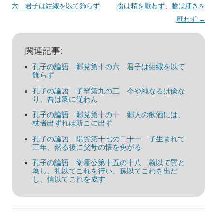
稿
六 君子は紺緅を以て飾らず
食は精を厭わず、膾は細きを
ナ
厭わず
→
ビ
ゲ
関連記事:
ー
孔子の論語 郷党第十の六 君子は紺緅を以て
シ
飾らず
ョ
孔子の論語 子罕第九の三 今や純なるは倹な
り、吾は衆に従わん
ン
孔子の論語 郷党第十の十 郷人の飲酒には、
杖者出ずれば斯こに出ず
孔子の論語 陽貨第十七の二十一 子生まれて
三年、然る後に父母の懐を免がる
孔子の論語 衛霊公第十五の十八 義以て質と
為し、礼以てこれを行い、孫以てこれを出だ
し、信以てこれを成す