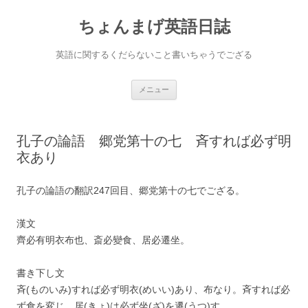
ちょんまげ英語日誌
英語に関するくだらないこと書いちゃうでござる
コ
メニュー
ン
テ
ン
ツ
へ
孔子の論語 郷党第十の七 斉すれば必ず明
ス
キ
衣あり
ッ
プ
孔子の論語の翻訳247回目、郷党第十の七でござる。
漢文
齊必有明衣布也、斎必變食、居必遷坐。
書き下し文
斉(ものいみ)すれば必ず明衣(めいい)あり、布なり。斉すれば必
ず食を変じ、居(きょ)は必ず坐(ざ)を遷(うつ)す。