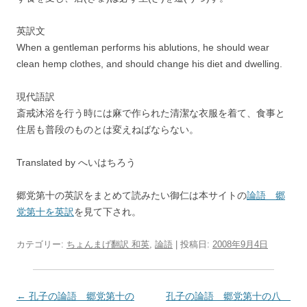
英訳文
When a gentleman performs his ablutions, he should wear
clean hemp clothes, and should change his diet and dwelling.
現代語訳
斎戒沐浴を行う時には麻で作られた清潔な衣服を着て、食事と
住居も普段のものとは変えねばならない。
Translated by へいはちろう
郷党第十の英訳をまとめて読みたい御仁は本サイトの
論語 郷
党第十を英訳
を見て下され。
カテゴリー:
ちょんまげ翻訳 和英
,
論語
| 投稿日:
2008年9月4日
投
←
孔子の論語 郷党第十の
孔子の論語 郷党第十の八