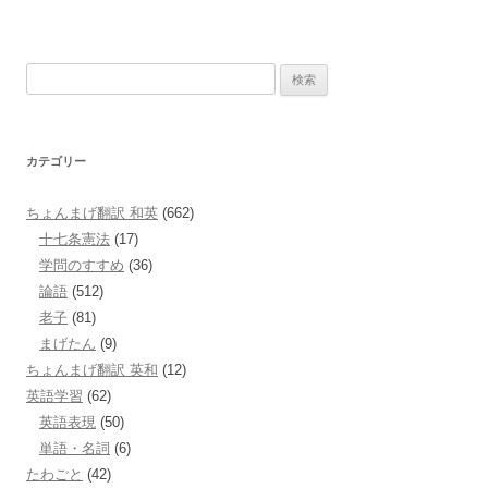
検
索:
カテゴリー
ちょんまげ翻訳 和英
(662)
十七条憲法
(17)
学問のすすめ
(36)
論語
(512)
老子
(81)
まげたん
(9)
ちょんまげ翻訳 英和
(12)
英語学習
(62)
英語表現
(50)
単語・名詞
(6)
たわごと
(42)