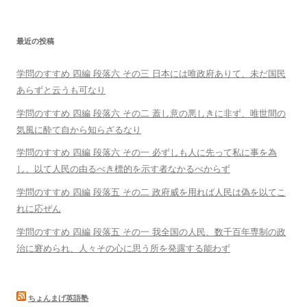
最近の投稿
学問のすすめ 四編 段落六 その三 日本には唯政府ありて、未だ国民
あらずと云うも可なり
学問のすすめ 四編 段落六 その二 蓋し意の悪しきに非ず、唯世間の
気風に酔て自から知らざるなり
学問のすすめ 四編 段落六 その一 必ずしも人に先って私に事を為
し、以て人民の由るべき標的を示す者なかるべからず
学問のすすめ 四編 段落五 その二 政府威を用れば人民は偽を以てこ
れに応ぜん
学問のすすめ 四編 段落五 その一 我全国の人民、数千百年専制の政
治に窘められ、人々その心に思う所を発露する能わず
ちょんまげ英語塾