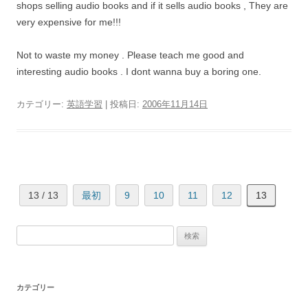
shops selling audio books and if it sells audio books , They are
very expensive for me!!!
Not to waste my money . Please teach me good and
interesting audio books . I dont wanna buy a boring one.
カテゴリー:
英語学習
| 投稿日:
2006年11月14日
13 / 13
最初
9
10
11
12
13
検
索:
カテゴリー