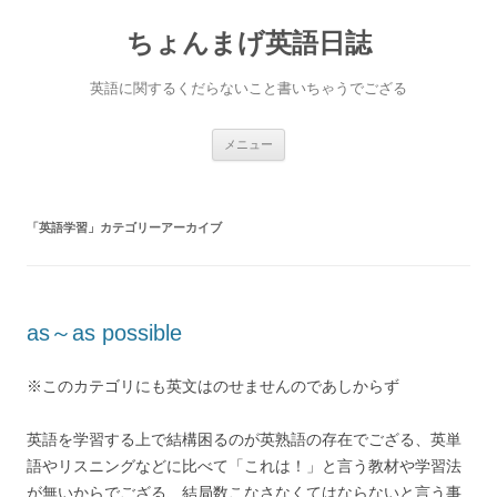
ちょんまげ英語日誌
英語に関するくだらないこと書いちゃうでござる
コ
メニュー
ン
テ
ン
ツ
へ
「
英語学習
」カテゴリーアーカイブ
ス
キ
ッ
プ
as～as possible
※このカテゴリにも英文はのせませんのであしからず
英語を学習する上で結構困るのが英熟語の存在でござる、英単
語やリスニングなどに比べて「これは！」と言う教材や学習法
が無いからでござる、結局数こなさなくてはならないと言う事