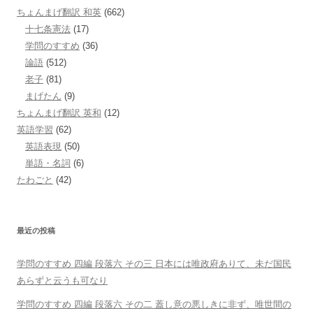
ちょんまげ翻訳 和英
(662)
十七条憲法
(17)
学問のすすめ
(36)
論語
(512)
老子
(81)
まげたん
(9)
ちょんまげ翻訳 英和
(12)
英語学習
(62)
英語表現
(50)
単語・名詞
(6)
たわごと
(42)
最近の投稿
学問のすすめ 四編 段落六 その三 日本には唯政府ありて、未だ国民
あらずと云うも可なり
学問のすすめ 四編 段落六 その二 蓋し意の悪しきに非ず、唯世間の