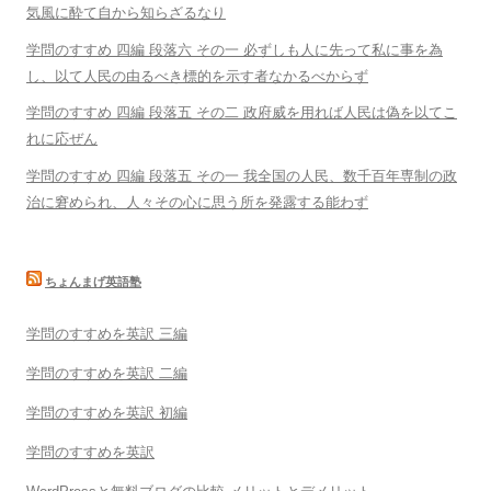
気風に酔て自から知らざるなり
学問のすすめ 四編 段落六 その一 必ずしも人に先って私に事を為
し、以て人民の由るべき標的を示す者なかるべからず
学問のすすめ 四編 段落五 その二 政府威を用れば人民は偽を以てこ
れに応ぜん
学問のすすめ 四編 段落五 その一 我全国の人民、数千百年専制の政
治に窘められ、人々その心に思う所を発露する能わず
ちょんまげ英語塾
学問のすすめを英訳 三編
学問のすすめを英訳 二編
学問のすすめを英訳 初編
学問のすすめを英訳