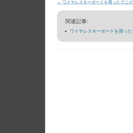
投
←
ワイヤレスキーボードを買ったでござ
稿
ナ
関連記事:
ビ
ワイヤレスキーボードを買った
ゲ
ー
シ
ョ
ン