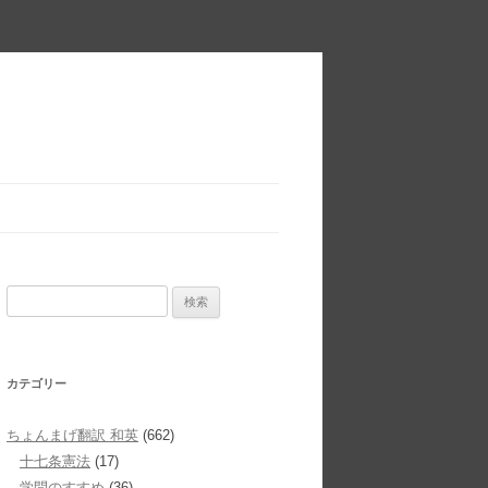
検
索:
カテゴリー
ちょんまげ翻訳 和英
(662)
十七条憲法
(17)
学問のすすめ
(36)