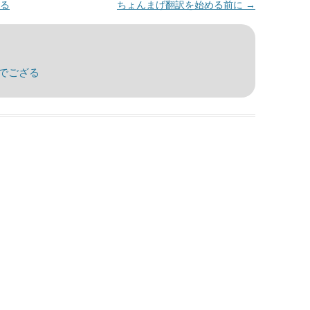
る
ちょんまげ翻訳を始める前に
→
でござる