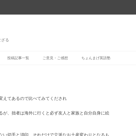
ござる
コ
ン
投稿記事一覧
ご意見・ご感想
ちょんまげ英語塾
テ
ン
ツ
へ
ス
キ
ッ
プ
変えてあるので比べてみてくだされ
るが、拙者は海外に行くと必ず友人と家族と自分自身に絵
ない切手と消印、それだけで立派なお土産変わりとなるも