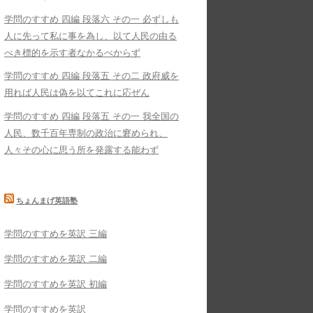
学問のすすめ 四編 段落六 その一 必ずしも
人に先って私に事を為し、以て人民の由る
べき標的を示す者なかるべからず
学問のすすめ 四編 段落五 その二 政府威を
用れば人民は偽を以てこれに応ぜん
学問のすすめ 四編 段落五 その一 我全国の
人民、数千百年専制の政治に窘められ、
人々その心に思う所を発露する能わず
ちょんまげ英語塾
学問のすすめを英訳 三編
学問のすすめを英訳 二編
学問のすすめを英訳 初編
学問のすすめを英訳