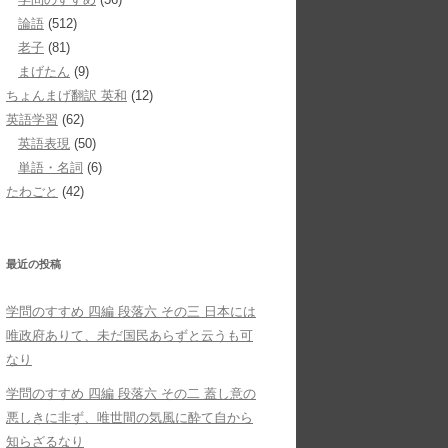
論語
(512)
老子
(81)
まげたん
(9)
ちょんまげ翻訳 英和
(12)
英語学習
(62)
英語表現
(50)
単語・名詞
(6)
たわごと
(42)
最近の投稿
学問のすすめ 四編 段落六 その三 日本には
唯政府ありて、未だ国民あらずと云うも可
なり
学問のすすめ 四編 段落六 その二 蓋し意の
悪しきに非ず、唯世間の気風に酔て自から
知らざるなり