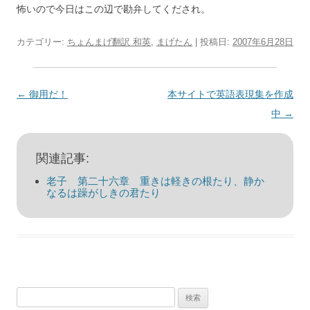
怖いので今日はこの辺で勘弁してくだされ。
カテゴリー:
ちょんまげ翻訳 和英
,
まげたん
| 投稿日:
2007年6月28日
投
←
御用だ！
本サイトで英語表現集を作成
稿
中
→
ナ
ビ
関連記事:
ゲ
老子 第二十六章 重きは軽きの根たり、静か
ー
なるは躁がしきの君たり
シ
ョ
ン
検