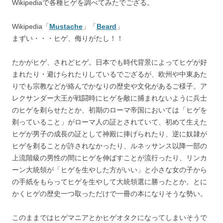
Wikipediaで各種ヒゲを調べてみたでござる。
Wikipedia「
Mustache
」「
Beard
」
まずい・・・ヒゲ、侮りがたし！！
たかがヒゲ、されどヒゲ。日本でも時代背景によってヒゲが好
まれたり・避けられたりしているでござるが、欧州や中東あた
りでも宗教などが絡んでかなりの歴史や文化があるご様子。ア
レクサンダー大王が戦闘時にヒゲを敵に捕まれないように兵士
のヒゲを剃らせたとか、初期のローマ帝国においては「ヒゲを
剃っていること」がローマ人の証とされていて、初めて生えた
ヒゲが男子の成長の証として神殿に捧げられたり、逆に奴隷が
ヒゲを剃ることが許されなかったり、ルネッサンス以降一部の
上流階級の男性の間にヒゲを伸ばすことが流行ったり、リンカ
ーン大統領が「ヒゲを生やした方がいい」と小さな女の子から
の手紙をもらってヒゲを生やして大統領選に勝ったとか。とに
かくヒゲの歴史一つ取っただけで一冊の本になりそうな勢い。
このままではヒゲマニアとかヒゲオタクになってしまいそうで