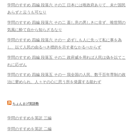
学問のすすめ 四編 段落六 その三 日本には唯政府ありて、未だ国民
あらずと云うも可なり
学問のすすめ 四編 段落六 その二 蓋し意の悪しきに非ず、唯世間の
気風に酔て自から知らざるなり
学問のすすめ 四編 段落六 その一 必ずしも人に先って私に事を為
し、以て人民の由るべき標的を示す者なかるべからず
学問のすすめ 四編 段落五 その二 政府威を用れば人民は偽を以てこ
れに応ぜん
学問のすすめ 四編 段落五 その一 我全国の人民、数千百年専制の政
治に窘められ、人々その心に思う所を発露する能わず
ちょんまげ英語塾
学問のすすめを英訳 三編
学問のすすめを英訳 二編