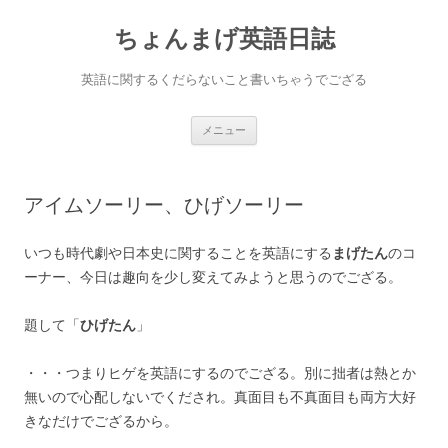
ちょんまげ英語日誌
英語に関するくだらないこと書いちゃうでござる
コ
メニュー
ン
テ
ン
ツ
へ
アイムソーリー、ひげソーリー
ス
キ
ッ
プ
いつも時代劇や日本史に関することを英語にする
まげたん
のコ
ーナー、今日は趣向を少し変えてみようと思うのでござる。
題して「
ひげたん
」
・・・つまりヒゲを英語にするのでござる。別に拙者は熱とか
無いので心配しないでくだされ。真面目も不真面目も両方大好
きなだけでござるから。