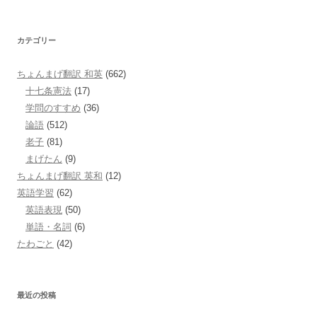
索:
カテゴリー
ちょんまげ翻訳 和英
(662)
十七条憲法
(17)
学問のすすめ
(36)
論語
(512)
老子
(81)
まげたん
(9)
ちょんまげ翻訳 英和
(12)
英語学習
(62)
英語表現
(50)
単語・名詞
(6)
たわごと
(42)
最近の投稿