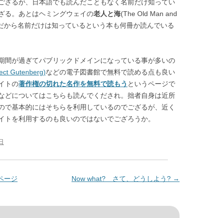
ござるが、日本語でも読んだこともなく名前だけ知ってい
ざる。あとはヘミングウェイの
老人と海
(The Old Man and
有名だから名前だけは知っているという本も何冊か読んでいる
期間が過ぎてパブリックドメインになっている事が多いの
ject Gutenberg)
などの電子図書館で無料で読める点も良い
イトの
著作権の切れた名作を無料で読もう
というページで
などについてはこちらも読んでくだされ。拙者自身は近所
ので基本的にはそちらを利用しているのでござるが、近く
イトを利用するのも良いのではないでござろうか。
日
ページ
Now what? さて、どうしよう?
→