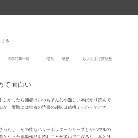
ござる
コ
ン
投稿記事一覧
ご意見・ご感想
ちょんまげ英語塾
テ
ン
ツ
へ
ス
めて面白い
キ
ッ
プ
もしかしたら拙者はいつもそんな小難しい本ばかり読んで
るが、実際には拙者の読書の趣味は結構ミーハーでござ
ざったし、その後もハリーポッターシリーズとかハウルの
題となった娯楽作品を読むことが多いでござるな。あとは