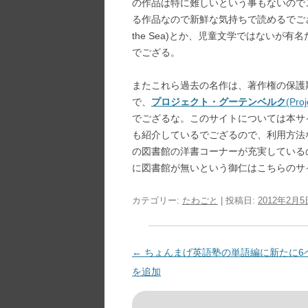
の作品は特に難しいという事もないので
る作品なので新鮮な気持ちで読めるでご
the Sea)とか、児童文学ではないが
でござる。
またこれら過去の名作は、著作権の保護
で、
プロジェクト・グーテンベルク
(Pro
でござるな。このサイトについては本サ
も紹介しているでござるので、利用方法
の図書館の洋書コーナーが充実している
に図書館が無いという御仁はこちらのサ
カテゴリー:
たわごと
| 投稿日:
2012年2月5
投
←
ちょんまげ英語塾の単語編に新たに6
稿
を追加
ナ