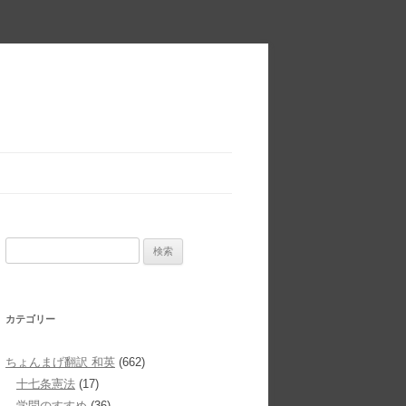
検
索:
カテゴリー
ちょんまげ翻訳 和英
(662)
十七条憲法
(17)
学問のすすめ
(36)