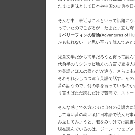
たまに趣味として日本や中国の古典や日
そんな中、最近はこれといって話題にな
っていたのでござるが、たまたま立ち寄
リベリーフィンの冒険
(Adventures 
かも知れない」と思い至って読んでみた
児童文学だから簡単だろうと侮って読ん
代前半のミシシッピ地方の方言で登場人
カ英語とほんの僅かだが違う。さらに主
それぞれ少しづつ違う英語で話す。その
昔の話なので、何の事を言っているのか
り言えばただ読むだけで苦痛で、ストー
そんな感じで久方ぶりに自分の英語力に
して遠い昔の幼い頃に日本語で読んだ事
み返してみようと、暇をみつけては読書
現在読んでいるのは、ジーン・ウェブス