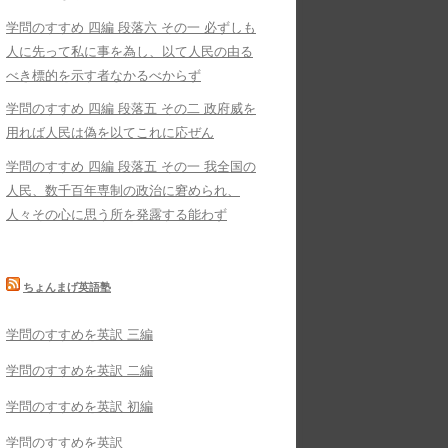
学問のすすめ 四編 段落六 その一 必ずしも
人に先って私に事を為し、以て人民の由る
べき標的を示す者なかるべからず
学問のすすめ 四編 段落五 その二 政府威を
用れば人民は偽を以てこれに応ぜん
学問のすすめ 四編 段落五 その一 我全国の
人民、数千百年専制の政治に窘められ、
人々その心に思う所を発露する能わず
ちょんまげ英語塾
学問のすすめを英訳 三編
学問のすすめを英訳 二編
学問のすすめを英訳 初編
学問のすすめを英訳