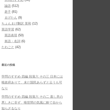
論語
(512)
老子
(81)
まげたん
(9)
ちょんまげ翻訳 英和
(12)
英語学習
(62)
英語表現
(50)
単語・名詞
(6)
たわごと
(42)
最近の投稿
学問のすすめ 四編 段落六 その三 日本には
唯政府ありて、未だ国民あらずと云うも可
なり
学問のすすめ 四編 段落六 その二 蓋し意の
悪しきに非ず、唯世間の気風に酔て自から
知らざるなり